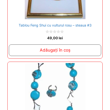
Tablou Feng Shui cu vulturul rosu – steaua #3
0
49,00
lei
o
u
t
Adăugați în coș
o
f
5