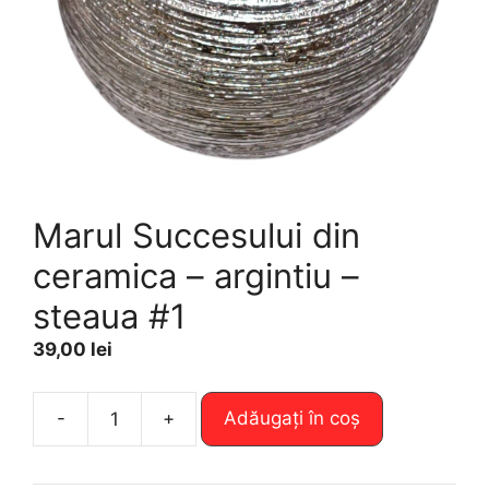
Marul Succesului din
ceramica – argintiu –
steaua #1
39,00
lei
A
-
+
Adăugați în coș
Cantitate
l
Marul
t
Succesului
e