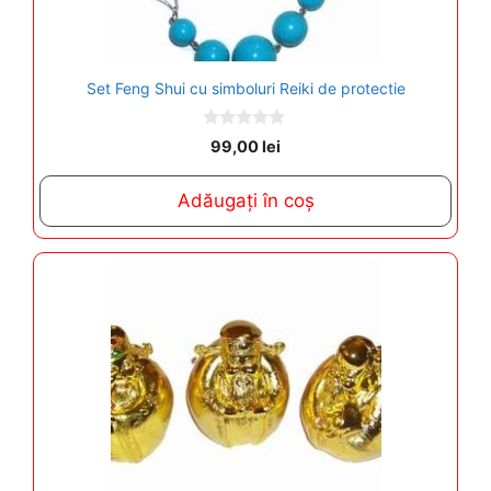
Set Feng Shui cu simboluri Reiki de protectie
0
99,00
lei
o
u
t
Adăugați în coș
o
f
5