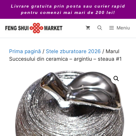
Sari
Livrare gratuita prin posta sau curier rapid
la
pentru comenzi mai mari de 200 lei!
conținut
Meniu
Prima pagină
/
Stele zburatoare 2026
/ Marul
Succesului din ceramica – argintiu – steaua #1