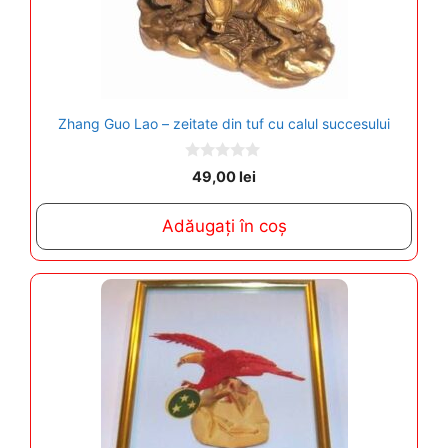
Zhang Guo Lao – zeitate din tuf cu calul succesului
0
49,00
lei
o
u
t
Adăugați în coș
o
f
5