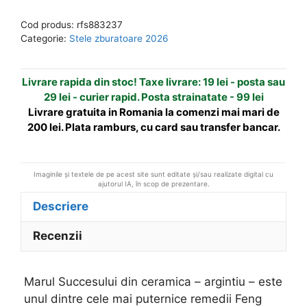
din
r
Cod produs:
rfs883237
ceramica
n
Categorie:
Stele zburatoare 2026
-
a
argintiu
t
Livrare rapida din stoc! Taxe livrare: 19 lei - posta sau
-
i
29 lei - curier rapid. Posta strainatate - 99 lei
steaua
v
Livrare gratuita in Romania la comenzi mai mari de
#1
e
200 lei. Plata ramburs, cu card sau transfer bancar.
:
Imaginile și textele de pe acest site sunt editate și/sau realizate digital cu
ajutorul IA, în scop de prezentare.
Descriere
Recenzii
Marul Succesului din ceramica – argintiu – este
unul dintre cele mai puternice remedii Feng