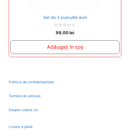
Set de 3 pusculite aurii
0
99,00
lei
o
u
t
Adăugați în coș
o
f
5
Politicia de confidențialitate
Termeni de utilizare
Despre cookie-uri
Livrare și plată