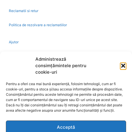
Reclamatii si retur
Politica de rezolvare a reclamatiilor
Ajutor
Bio
Administrează
consimțămintele pentru
Identificare firma
cookie-uri
Pentru a oferi cea mai bună experiență, folosim tehnologii, cum ar fi
Retragere din contract
cookie-uri, pentru a stoca și/sau accesa informațiile despre dispozitive.
Consimțământul pentru aceste tehnologii ne permite să procesăm date,
cum ar fi comportamentul de navigare sau ID-uri unice pe acest site.
A.N.P.C.
Dacă nu îți dai consimțământul sau îți retragi consimțământul dat poate
avea afecte negative asupra unor anumite funcționalități și funcții.
Acceptă