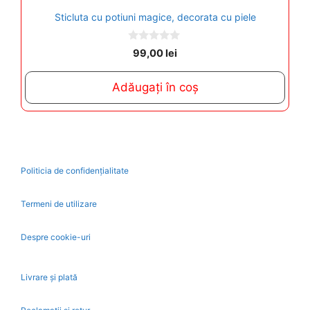
Sticluta cu potiuni magice, decorata cu piele
0
99,00
lei
o
u
t
Adăugați în coș
o
f
5
Politicia de confidențialitate
Termeni de utilizare
Despre cookie-uri
Livrare și plată