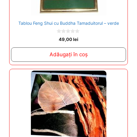
Tablou Feng Shui cu Buddha Tamaduitorul – verde
0
49,00
lei
o
u
t
Adăugați în coș
o
f
5