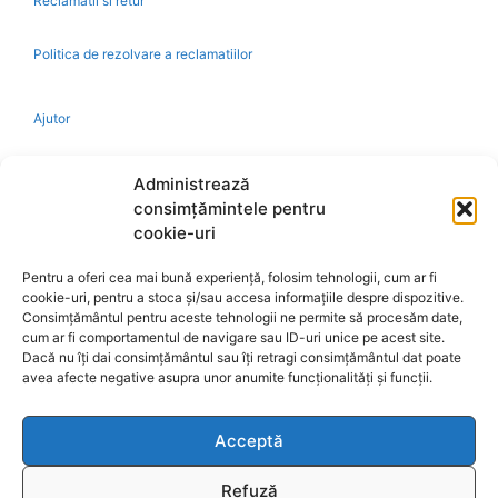
Reclamatii si retur
Politica de rezolvare a reclamatiilor
Ajutor
Bio
Administrează
consimțămintele pentru
Identificare firma
cookie-uri
Pentru a oferi cea mai bună experiență, folosim tehnologii, cum ar fi
Retragere din contract
cookie-uri, pentru a stoca și/sau accesa informațiile despre dispozitive.
Consimțământul pentru aceste tehnologii ne permite să procesăm date,
cum ar fi comportamentul de navigare sau ID-uri unice pe acest site.
A.N.P.C.
Dacă nu îți dai consimțământul sau îți retragi consimțământul dat poate
avea afecte negative asupra unor anumite funcționalități și funcții.
Acceptă
Reciclare
Refuză