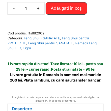
A
-
+
Adăugați în coș
Cantitate
l
Maturica
t
feng
e
shui
r
Cod produs:
rfs882002
pentru
n
Categorii:
Feng Shui - SANATATE
,
Feng Shui pentru
protectia
a
PROTECTIE
,
Feng Shui pentru SANATATE
,
Remedii Feng
casei
t
Shui BIO
,
Tigru
i
v
Livrare rapida din stoc! Taxe livrare: 19 lei - posta sau
e
29 lei - curier rapid. Posta strainatate - 99 lei
:
Livrare gratuita in Romania la comenzi mai mari de
200 lei. Plata ramburs, cu card sau transfer bancar.
Imaginile și textele de pe acest site sunt editate și/sau realizate digital cu
ajutorul IA, în scop de prezentare.
Descriere