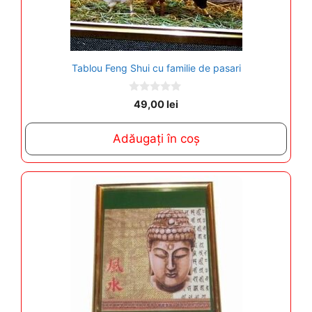
Tablou Feng Shui cu familie de pasari
0
49,00
lei
o
u
t
Adăugați în coș
o
f
5