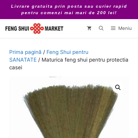
Sari
Livrare gratuita prin posta sau curier rapid
la
pentru comenzi mai mari de 200 lei!
conținut
Meniu
Prima pagină
/
Feng Shui pentru
SANATATE
/ Maturica feng shui pentru protectia
casei