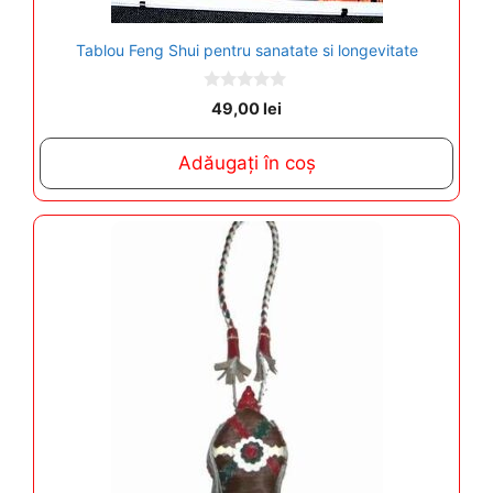
Tablou Feng Shui pentru sanatate si longevitate
0
49,00
lei
o
u
t
Adăugați în coș
o
f
5