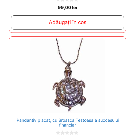
0
99,00
lei
o
u
t
Adăugați în coș
o
f
5
Pandantiv placat, cu Broasca Testoasa a succesului
financiar