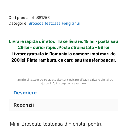
Broscuta
e
testoasa
r
Cod produs:
rfs881756
din
n
Categorie:
Broasca testoasa Feng Shui
cristal
a
pentru
t
Livrare rapida din stoc! Taxe livrare: 19 lei - posta sau
sanatate
i
29 lei - curier rapid. Posta strainatate - 99 lei
si
v
Livrare gratuita in Romania la comenzi mai mari de
noroc
e
200 lei. Plata ramburs, cu card sau transfer bancar.
:
Imaginile și textele de pe acest site sunt editate și/sau realizate digital cu
ajutorul IA, în scop de prezentare.
Descriere
Recenzii
Mini-Broscuta testoasa din cristal pentru