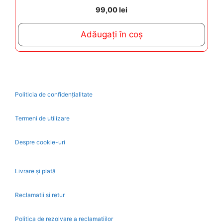
0
99,00
lei
o
u
t
Adăugați în coș
o
f
5
Politicia de confidențialitate
Termeni de utilizare
Despre cookie-uri
Livrare și plată
Reclamatii si retur
Politica de rezolvare a reclamatiilor