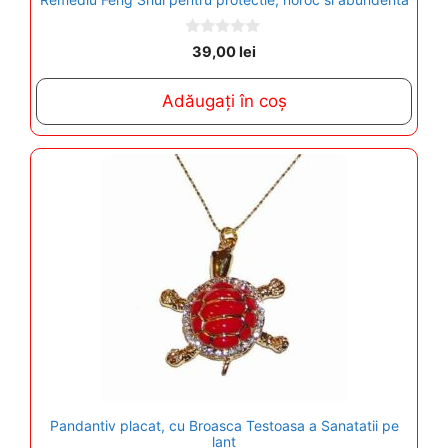
0
39,00
lei
o
u
t
Adăugați în coș
o
f
5
Pandantiv placat, cu Broasca Testoasa a Sanatatii pe
lant