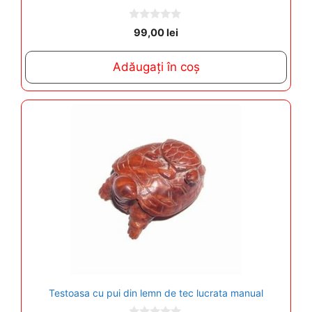
0
99,00
lei
o
u
t
Adăugați în coș
o
f
5
Testoasa cu pui din lemn de tec lucrata manual