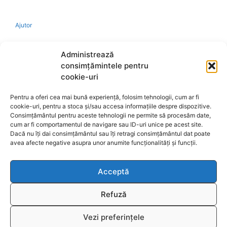
Ajutor
Bio
Administrează
consimțămintele pentru
Identificare firma
cookie-uri
Pentru a oferi cea mai bună experiență, folosim tehnologii, cum ar fi
Retragere din contract
cookie-uri, pentru a stoca și/sau accesa informațiile despre dispozitive.
Consimțământul pentru aceste tehnologii ne permite să procesăm date,
cum ar fi comportamentul de navigare sau ID-uri unice pe acest site.
A.N.P.C.
Dacă nu îți dai consimțământul sau îți retragi consimțământul dat poate
avea afecte negative asupra unor anumite funcționalități și funcții.
Acceptă
Reciclare
Refuză
Vezi preferințele
© 2026
www.fengshui-market.ro
- remedii, cadouri și