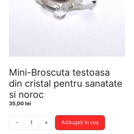
Mini-Broscuta testoasa
din cristal pentru sanatate
si noroc
35,00
lei
A
-
+
Adăugați în coș
Cantitate
l
Mini-
t