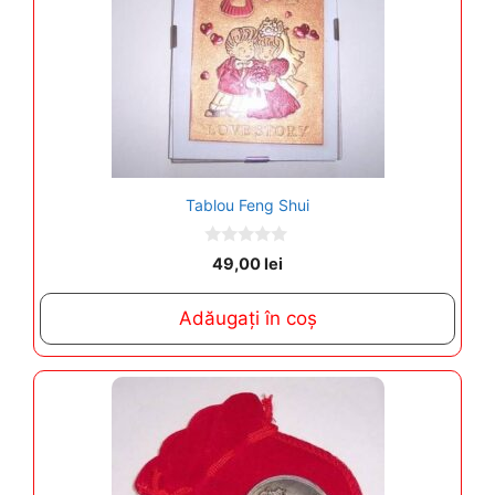
Tablou Feng Shui
0
49,00
lei
o
u
t
Adăugați în coș
o
f
5