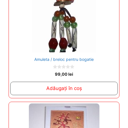
Amuleta / breloc pentru bogatie
0
99,00
lei
o
u
t
Adăugați în coș
o
f
5