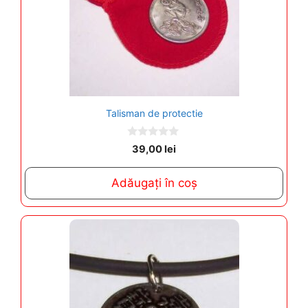
Talisman de protectie
0
39,00
lei
o
u
t
Adăugați în coș
o
f
5