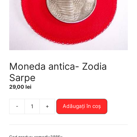
Moneda antica- Zodia
Sarpe
29,00
lei
A
-
+
Adăugați în coș
Cantitate
l
Moneda
t
antica-
e
Zodia
r
Cod produs:
remediu3885x