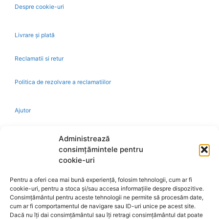
Despre cookie-uri
Livrare și plată
Reclamatii si retur
Politica de rezolvare a reclamatiilor
Ajutor
Bio
Administrează
consimțămintele pentru
Identificare firma
cookie-uri
Pentru a oferi cea mai bună experiență, folosim tehnologii, cum ar fi
Retragere din contract
cookie-uri, pentru a stoca și/sau accesa informațiile despre dispozitive.
Consimțământul pentru aceste tehnologii ne permite să procesăm date,
cum ar fi comportamentul de navigare sau ID-uri unice pe acest site.
A.N.P.C.
Dacă nu îți dai consimțământul sau îți retragi consimțământul dat poate