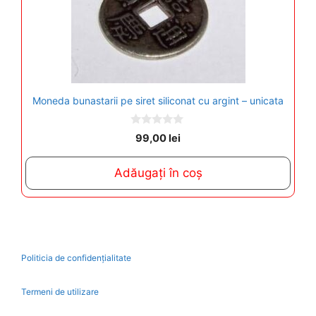
Moneda bunastarii pe siret siliconat cu argint – unicata
0
99,00
lei
o
u
t
Adăugați în coș
o
f
5
Politicia de confidențialitate
Termeni de utilizare