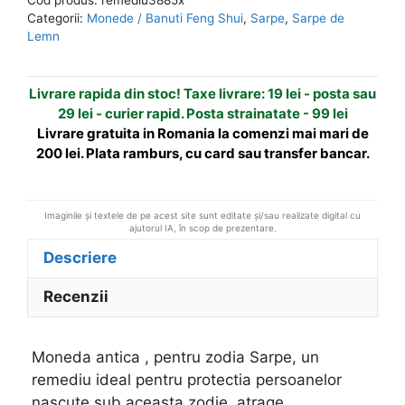
Sarpe
n
Categorii:
Monede / Banuti Feng Shui
,
Sarpe
,
Sarpe de
a
Lemn
t
i
Livrare rapida din stoc! Taxe livrare: 19 lei - posta sau
v
29 lei - curier rapid. Posta strainatate - 99 lei
e
Livrare gratuita in Romania la comenzi mai mari de
:
200 lei. Plata ramburs, cu card sau transfer bancar.
Imaginile și textele de pe acest site sunt editate și/sau realizate digital cu
ajutorul IA, în scop de prezentare.
Descriere
Recenzii
Moneda antica , pentru zodia Sarpe, un
remediu ideal pentru protectia persoanelor
nascute sub aceasta zodie, atrage