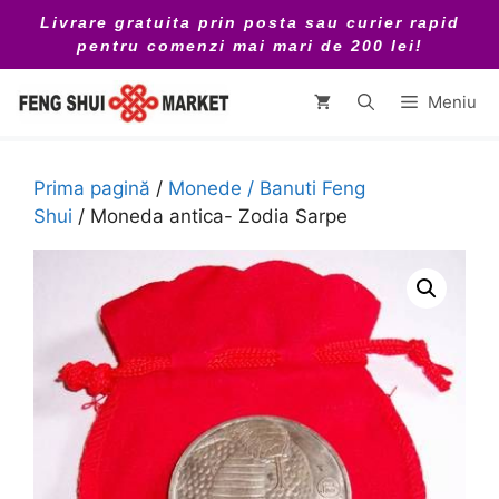
Sari
Livrare gratuita prin posta sau curier rapid
la
pentru comenzi mai mari de 200 lei!
conținut
Meniu
Prima pagină
/
Monede / Banuti Feng
Shui
/ Moneda antica- Zodia Sarpe