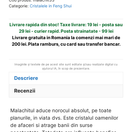
din
n
Categorie:
Cristalele in Feng Shui
malachit
a
cristal
t
Livrare rapida din stoc! Taxe livrare: 19 lei - posta sau
natural
i
29 lei - curier rapid. Posta strainatate - 99 lei
v
Livrare gratuita in Romania la comenzi mai mari de
e
200 lei. Plata ramburs, cu card sau transfer bancar.
:
Imaginile și textele de pe acest site sunt editate și/sau realizate digital cu
ajutorul IA, în scop de prezentare.
Descriere
Recenzii
Malachitul aduce norocul absolut, pe toate
planurile, in viata dvs. Este cristalul oamenilor
de afaceri si atrage banii din surse