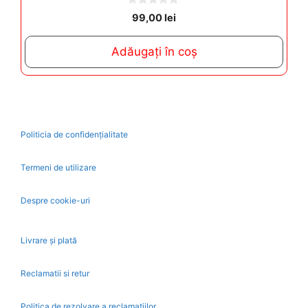
0
99,00
lei
o
u
t
Adăugați în coș
o
f
5
Politicia de confidențialitate
Termeni de utilizare
Despre cookie-uri
Livrare și plată
Reclamatii si retur
Politica de rezolvare a reclamatiilor