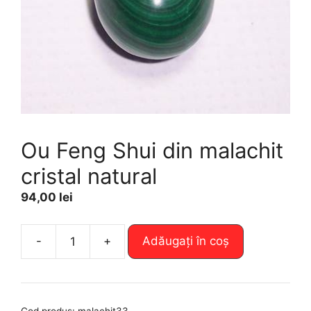
Ou Feng Shui din malachit
cristal natural
94,00
lei
A
-
+
Adăugați în coș
Cantitate
l
Ou
t
Feng
e
Shui
r
Cod produs:
malachit33