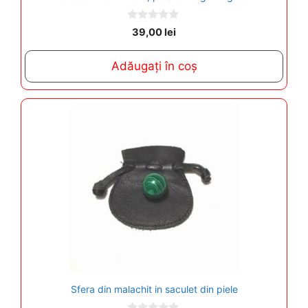
0
39,00
lei
o
u
t
Adăugați în coș
o
f
5
Sfera din malachit in saculet din piele