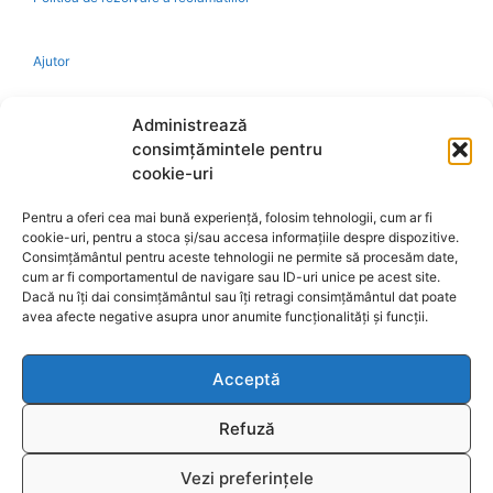
Ajutor
Bio
Administrează
consimțămintele pentru
Identificare firma
cookie-uri
Pentru a oferi cea mai bună experiență, folosim tehnologii, cum ar fi
Retragere din contract
cookie-uri, pentru a stoca și/sau accesa informațiile despre dispozitive.
Consimțământul pentru aceste tehnologii ne permite să procesăm date,
cum ar fi comportamentul de navigare sau ID-uri unice pe acest site.
A.N.P.C.
Dacă nu îți dai consimțământul sau îți retragi consimțământul dat poate
avea afecte negative asupra unor anumite funcționalități și funcții.
Acceptă
Reciclare
Refuză
Vezi preferințele