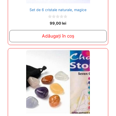
Set de 6 cristale naturale, magice
0
99,00
lei
o
u
t
Adăugați în coș
o
f
5