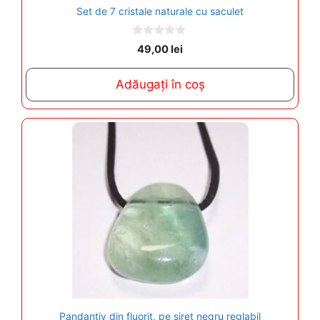
Set de 7 cristale naturale cu saculet
0
49,00
lei
o
u
t
Adăugați în coș
o
f
5
Pandantiv din fluorit, pe siret negru reglabil