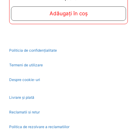
o
u
t
Adăugați în coș
o
f
5
Politicia de confidențialitate
Termeni de utilizare
Despre cookie-uri
Livrare și plată
Reclamatii si retur
Politica de rezolvare a reclamatiilor