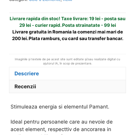
-
a
maro
t
Livrare rapida din stoc! Taxe livrare: 19 lei - posta sau
i
29 lei - curier rapid. Posta strainatate - 99 lei
v
Livrare gratuita in Romania la comenzi mai mari de
e
200 lei. Plata ramburs, cu card sau transfer bancar.
:
Imaginile și textele de pe acest site sunt editate și/sau realizate digital cu
ajutorul IA, în scop de prezentare.
Descriere
Recenzii
Stimuleaza energia si elementul Pamant.
Ideal pentru persoanele care au nevoie de
acest element, respecttiv de ancorarea in