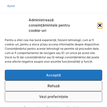
Ajutor
Bio
Administrează
consimțămintele pentru
Identificare firma
cookie-uri
Pentru a oferi cea mai bună experiență, folosim tehnologii, cum ar fi
Retragere din contract
cookie-uri, pentru a stoca și/sau accesa informațiile despre dispozitive.
Consimțământul pentru aceste tehnologii ne permite să procesăm date,
cum ar fi comportamentul de navigare sau ID-uri unice pe acest site.
A.N.P.C.
Dacă nu îți dai consimțământul sau îți retragi consimțământul dat poate
avea afecte negative asupra unor anumite funcționalități și funcții.
Acceptă
Reciclare
Refuză
Vezi preferințele
© 2026
www.fengshui-market.ro
- remedii, cadouri și
T
produse Feng Shui