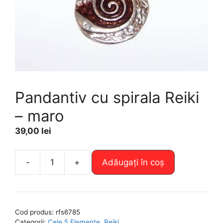
Pandantiv cu spirala Reiki
– maro
39,00
lei
A
-
+
Adăugați în coș
Cantitate
l
Pandantiv
t
cu
e
spirala
r
Cod produs:
rfs6785
Reiki
n
Categorii:
Cele 5 Elemente
,
Reiki