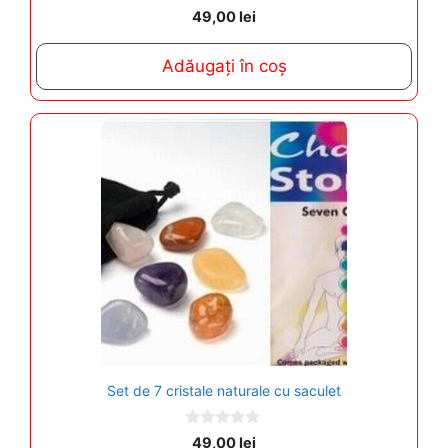
0
49,00
lei
o
u
t
Adăugați în coș
o
f
5
Set de 7 cristale naturale cu saculet
0
49,00
lei