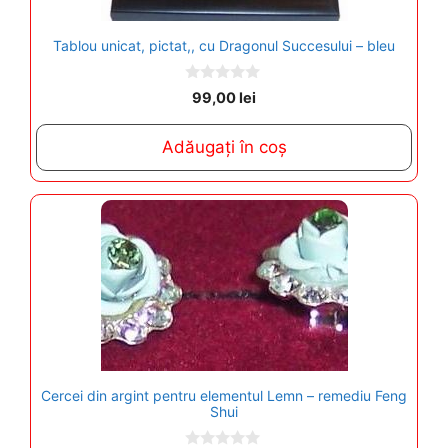
Tablou unicat, pictat,, cu Dragonul Succesului – bleu
0
99,00
lei
o
u
t
Adăugați în coș
o
f
5
Cercei din argint pentru elementul Lemn – remediu Feng
Shui