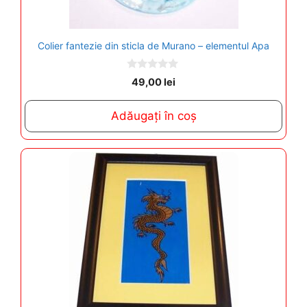
Colier fantezie din sticla de Murano – elementul Apa
0
49,00
lei
o
u
t
Adăugați în coș
o
f
5