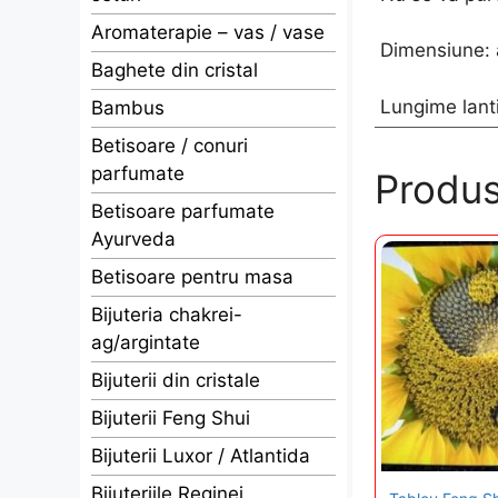
Aromaterapie – vas / vase
Dimensiune: a
Baghete din cristal
Lungime lant
Bambus
Betisoare / conuri
parfumate
Produs
Betisoare parfumate
Ayurveda
Betisoare pentru masa
Bijuteria chakrei-
ag/argintate
Bijuterii din cristale
Bijuterii Feng Shui
Bijuterii Luxor / Atlantida
Bijuteriile Reginei