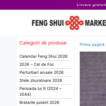
Sari
Livrare gratui
la
conținut
Categorii de produse
Prima pagină
Calendar Feng Shui 2026
2026 – Cal de Foc
Perturbari anuale 2026
Stele zburatoare 2026
Perioada lui 9 (2024 –
2044)
Bratarile puterii 2026