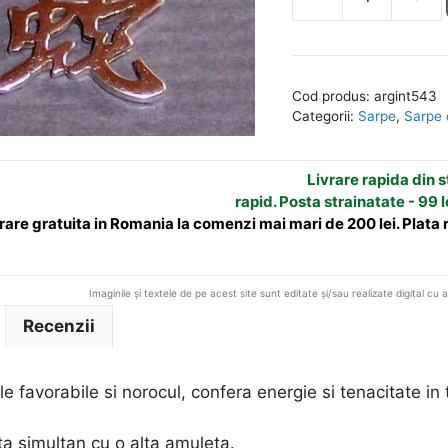
Cantitate
l
Pandantiv
t
din
e
argint
r
Cod produs:
argint543
-
n
Categorii:
Sarpe
,
Sarpe
zodia
a
Sarpe
t
Livrare rapida din st
pe
i
rapid. Posta strainatate - 99 l
lantisor
v
rare gratuita in Romania la comenzi mai mari de 200 lei. Plata
din
e
argint
:
Imaginile și textele de pe acest site sunt editate și/sau realizate digital cu 
Recenzii
e favorabile si norocul, confera energie si tenacitate in 
a simultan cu o alta amuleta.