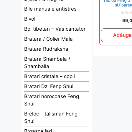
Tablou Feng Sh
si floare
Bile manuale antistres
Bivol
0
99,
o
u
Bol tibetan – Vas cantator
t
Adăugaț
o
Bratara / Colier Mala
f
5
Bratara Rudraksha
Bratara Shambala /
Shamballa
Bratari cristale – copii
Bratari Dzi Feng Shui
Bratari norocoase Feng
Shui
Breloc – talisman Feng
Shui
Broasca jad