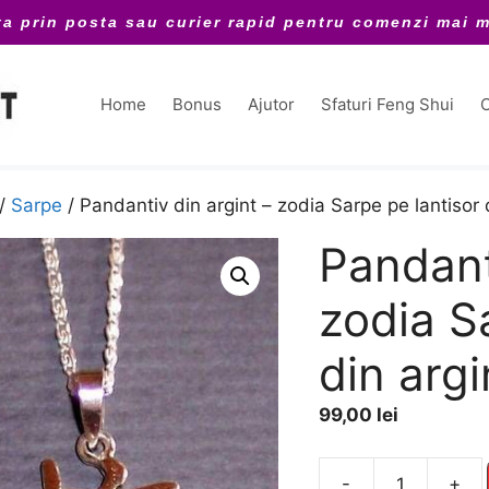
ta prin posta sau curier rapid pentru comenzi mai m
Home
Bonus
Ajutor
Sfaturi Feng Shui
C
/
Sarpe
/ Pandantiv din argint – zodia Sarpe pe lantisor 
Pandant
zodia S
din argi
99,00
lei
A
-
+