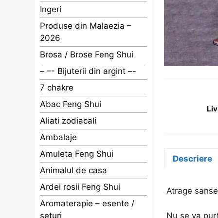
Ingeri
Produse din Malaezia –
2026
Brosa / Brose Feng Shui
– –- Bijuterii din argint –-
7 chakre
Abac Feng Shui
Liv
Aliati zodiacali
Ambalaje
Amuleta Feng Shui
Descriere
Animalul de casa
Ardei rosii Feng Shui
Atrage sansel
Aromaterapie – esente /
Nu se va purt
seturi