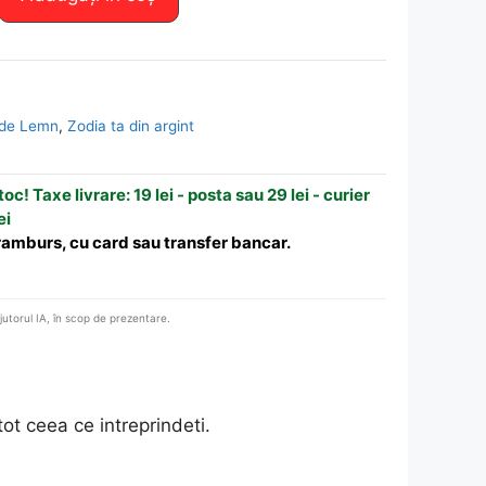
 de Lemn
,
Zodia ta din argint
oc! Taxe livrare: 19 lei - posta sau 29 lei - curier
ei
 ramburs, cu card sau transfer bancar.
ajutorul IA, în scop de prezentare.
tot ceea ce intreprindeti.