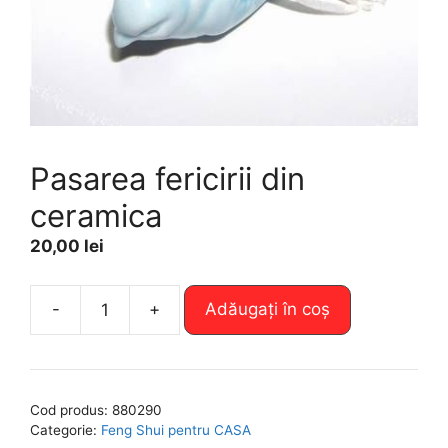
Pasarea fericirii din
ceramica
20,00
lei
A
-
+
Adăugați în coș
Cantitate
l
Pasarea
t
fericirii
e
din
r
Cod produs:
880290
ceramica
n
Categorie:
Feng Shui pentru CASA
a