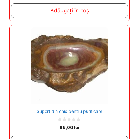
u
t
Adăugați în coș
o
f
5
Suport din onix pentru purificare
0
99,00
lei
o
u
t