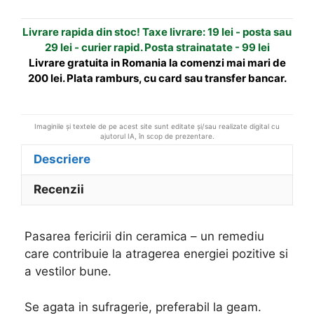
t
Livrare rapida din stoc! Taxe livrare: 19 lei - posta sau
i
29 lei - curier rapid. Posta strainatate - 99 lei
v
Livrare gratuita in Romania la comenzi mai mari de
e
200 lei. Plata ramburs, cu card sau transfer bancar.
:
Imaginile și textele de pe acest site sunt editate și/sau realizate digital cu
ajutorul IA, în scop de prezentare.
Descriere
Recenzii
Pasarea fericirii din ceramica – un remediu
care contribuie la atragerea energiei pozitive si
a vestilor bune.
Se agata in sufragerie, preferabil la geam.