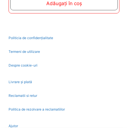
Adăugați în coș
o
f
5
Politicia de confidențialitate
Termeni de utilizare
Despre cookie-uri
Livrare și plată
Reclamatii si retur
Politica de rezolvare a reclamatiilor
Ajutor