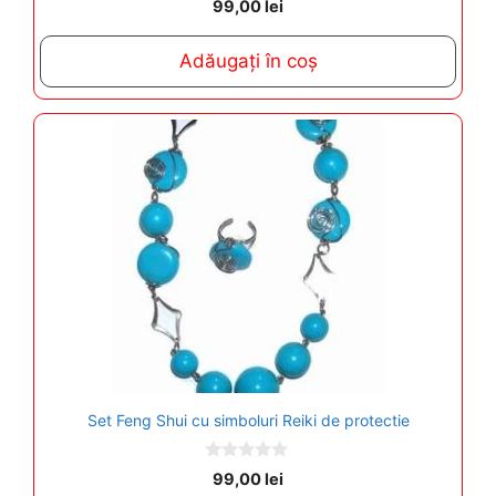
0
99,00
lei
o
u
t
Adăugați în coș
o
f
5
Set Feng Shui cu simboluri Reiki de protectie
0
99,00
lei
o