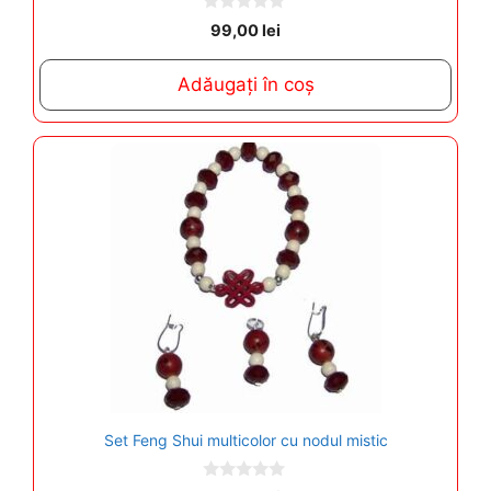
0
99,00
lei
o
u
t
Adăugați în coș
o
f
5
Set Feng Shui multicolor cu nodul mistic