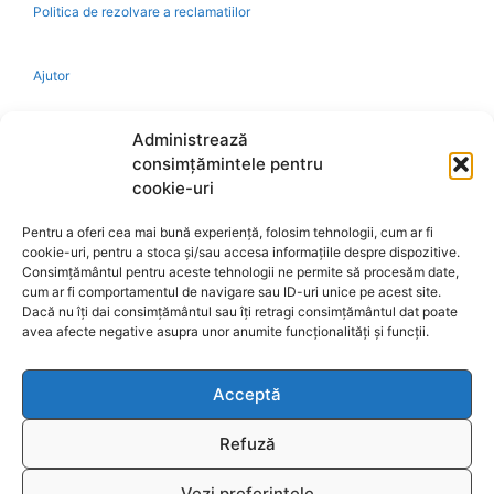
Politica de rezolvare a reclamatiilor
Ajutor
Bio
Administrează
consimțămintele pentru
Identificare firma
cookie-uri
Pentru a oferi cea mai bună experiență, folosim tehnologii, cum ar fi
Retragere din contract
cookie-uri, pentru a stoca și/sau accesa informațiile despre dispozitive.
Consimțământul pentru aceste tehnologii ne permite să procesăm date,
cum ar fi comportamentul de navigare sau ID-uri unice pe acest site.
A.N.P.C.
Dacă nu îți dai consimțământul sau îți retragi consimțământul dat poate
avea afecte negative asupra unor anumite funcționalități și funcții.
Acceptă
Reciclare
Refuză
Vezi preferințele