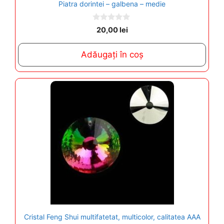
Piatra dorintei – galbena – medie
0
20,00
lei
o
u
t
Adăugați în coș
o
f
5
Cristal Feng Shui multifatetat, multicolor, calitatea AAA