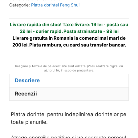
transparenta
n
Categorie:
Piatra dorintei Feng Shui
-
a
mica
t
Livrare rapida din stoc! Taxe livrare: 19 lei - posta sau
i
29 lei - curier rapid. Posta strainatate - 99 lei
v
Livrare gratuita in Romania la comenzi mai mari de
e
200 lei. Plata ramburs, cu card sau transfer bancar.
:
Imaginile și textele de pe acest site sunt editate și/sau realizate digital cu
ajutorul IA, în scop de prezentare.
Descriere
Recenzii
Piatra dorintei pentru indeplinirea dorintelor pe
toate planurile.
Atrage energiile pozitive si va sporeste norocul