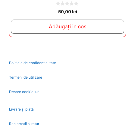
0
50,00
lei
o
u
t
Adăugați în coș
o
f
5
Politicia de confidențialitate
Termeni de utilizare
Despre cookie-uri
Livrare și plată
Reclamatii si retur