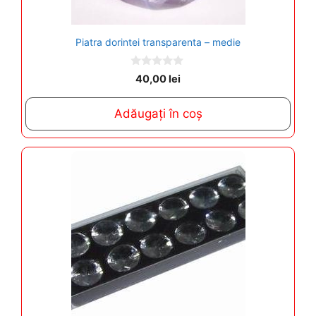
Piatra dorintei transparenta – medie
0
40,00
lei
o
u
t
Adăugați în coș
o
f
5