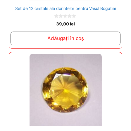
Set de 12 cristale ale dorintelor pentru Vasul Bogatiei
0
39,00
lei
o
u
t
Adăugați în coș
o
f
5