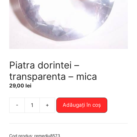
Piatra dorintei –
transparenta – mica
29,00
lei
A
-
+
Adăugați în coș
Cantitate
l
Piatra
t
dorintei
e
-
r
Cod produs:
remediu8573