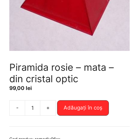
Piramida rosie – mata –
din cristal optic
99,00
lei
A
-
+
Adăugați în coș
Cantitate
l
Piramida
t
rosie
e
-
r
Cod produs:
remediu96xx