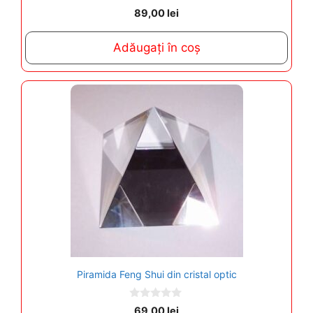
0
89,00
lei
o
u
t
Adăugați în coș
o
f
5
Piramida Feng Shui din cristal optic
0
69,00
lei