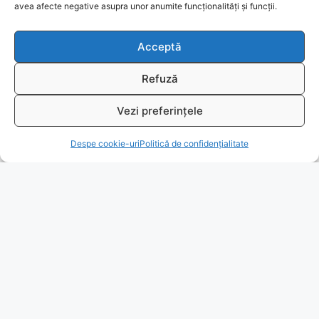
Ajutor
avea afecte negative asupra unor anumite funcționalități și funcții.
Bio
Acceptă
Identificare firma
Refuză
Retragere din contract
Vezi preferințele
T
Despe cookie-uri
Politică de confidențialitate
A.N.P.C.
Reciclare
© 2026
www.fengshui-market.ro
- remedii, cadouri și
produse Feng Shui