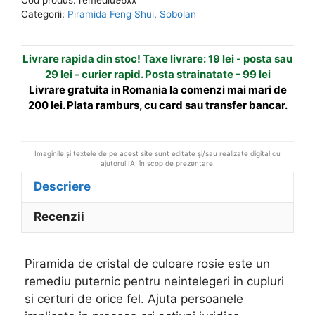
mata
n
Categorii:
Piramida Feng Shui
,
Sobolan
-
a
din
t
Livrare rapida din stoc! Taxe livrare: 19 lei - posta sau
cristal
i
29 lei - curier rapid. Posta strainatate - 99 lei
optic
v
Livrare gratuita in Romania la comenzi mai mari de
e
200 lei. Plata ramburs, cu card sau transfer bancar.
:
Imaginile și textele de pe acest site sunt editate și/sau realizate digital cu
ajutorul IA, în scop de prezentare.
Descriere
Recenzii
Piramida de cristal de culoare rosie este un
remediu puternic pentru neintelegeri in cupluri
si certuri de orice fel. Ajuta persoanele