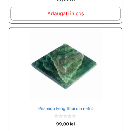
o
u
t
Adăugați în coș
o
f
5
Piramida Feng Shui din nefrit
0
99,00
lei
o
u