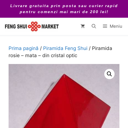
Sari
Livrare gratuita prin posta sau curier rapid
la
pentru comenzi mai mari de 200 lei!
conținut
Meniu
Prima pagină
/
Piramida Feng Shui
/ Piramida
rosie – mata – din cristal optic