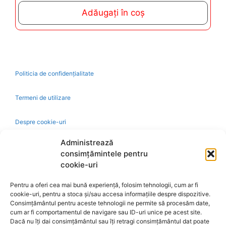
t
Adăugați în coș
o
f
5
Politicia de confidențialitate
Termeni de utilizare
Despre cookie-uri
Administrează
Livrare și plată
consimțămintele pentru
cookie-uri
Reclamatii si retur
Pentru a oferi cea mai bună experiență, folosim tehnologii, cum ar fi
cookie-uri, pentru a stoca și/sau accesa informațiile despre dispozitive.
Politica de rezolvare a reclamatiilor
Consimțământul pentru aceste tehnologii ne permite să procesăm date,
cum ar fi comportamentul de navigare sau ID-uri unice pe acest site.
Dacă nu îți dai consimțământul sau îți retragi consimțământul dat poate