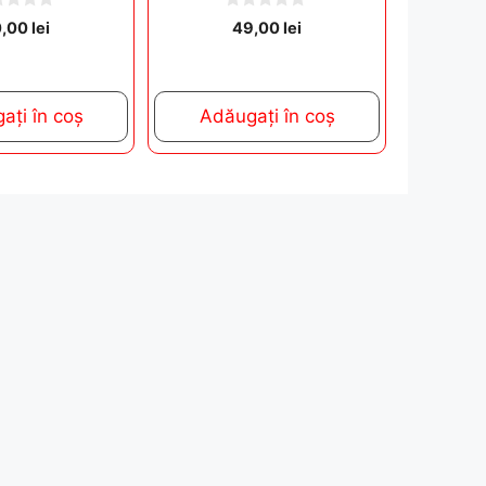
0
0,00
lei
49,00
lei
o
u
t
o
f
5
ați în coș
Adăugați în coș