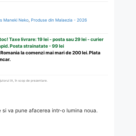
os Maneki Neko
,
Produse din Malaezia - 2026
oc! Taxe livrare: 19 lei - posta sau 29 lei - curier
apid. Posta strainatate - 99 lei
n Romania la comenzi mai mari de 200 lei. Plata
ncar.
ajutorul IA, în scop de prezentare.
le si va pune afacerea intr-o lumina noua.