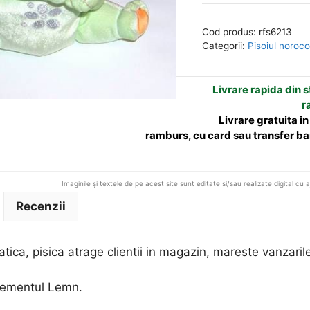
Norocos
e
din
r
Cod produs:
rfs6213
plus
n
Categorii:
Pisoiul noroc
-
a
vernil
t
Livrare rapida din st
i
r
v
Livrare gratuita i
e
ramburs, cu card sau transfer ba
:
Imaginile și textele de pe acest site sunt editate și/sau realizate digital cu 
Recenzii
siatica, pisica atrage clientii in magazin, mareste vanzari
lementul Lemn.