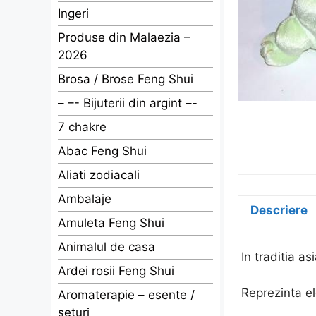
Ingeri
Produse din Malaezia –
2026
Brosa / Brose Feng Shui
– –- Bijuterii din argint –-
7 chakre
Abac Feng Shui
Aliati zodiacali
Ambalaje
Descriere
Amuleta Feng Shui
Animalul de casa
In traditia a
Ardei rosii Feng Shui
Reprezinta e
Aromaterapie – esente /
seturi