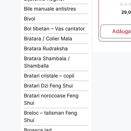
Bile manuale antistres
0
29,
o
Bivol
u
t
o
Bol tibetan – Vas cantator
Adăugaț
f
5
Bratara / Colier Mala
Bratara Rudraksha
Bratara Shambala /
Shamballa
Bratari cristale – copii
Bratari Dzi Feng Shui
Bratari norocoase Feng
Shui
Breloc – talisman Feng
Shui
Broasca jad