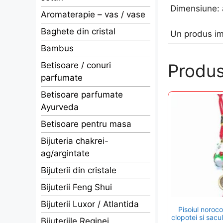
Dimensiune: 
Aromaterapie – vas / vase
Baghete din cristal
Un produs im
Bambus
Produs
Betisoare / conuri
parfumate
Betisoare parfumate
Ayurveda
Betisoare pentru masa
Bijuteria chakrei-
ag/argintate
Bijuterii din cristale
Bijuterii Feng Shui
Bijuterii Luxor / Atlantida
Pisoiul noroc
clopotei si sacu
Bijuteriile Reginei