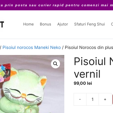
ta prin posta sau curier rapid pentru comenzi mai m
Home
Bonus
Ajutor
Sfaturi Feng Shui
C
/
Pisoiul norocos Maneki Neko
/ Pisoiul Norocos din plus
Pisoiul 
vernil
99,00
lei
A
-
+
Cantitate
l
Pisoiul
t