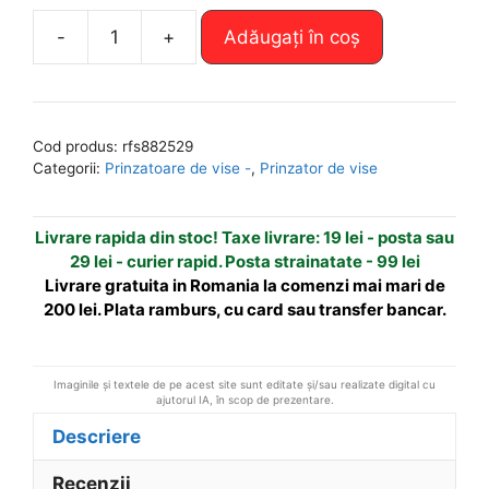
A
-
+
Adăugați în coș
Cantitate
l
Prinzator
t
de
e
vise
r
Cod produs:
rfs882529
-
n
Categorii:
Prinzatoare de vise -
,
Prinzator de vise
pierderi
a
de
t
Livrare rapida din stoc! Taxe livrare: 19 lei - posta sau
orice
i
29 lei - curier rapid. Posta strainatate - 99 lei
fel
v
Livrare gratuita in Romania la comenzi mai mari de
e
200 lei. Plata ramburs, cu card sau transfer bancar.
:
Imaginile și textele de pe acest site sunt editate și/sau realizate digital cu
ajutorul IA, în scop de prezentare.
Descriere
Recenzii