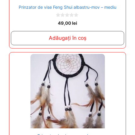
Prinzator de vise Feng Shui albastru-mov – mediu
0
49,00
lei
o
u
t
Adăugați în coș
o
f
5