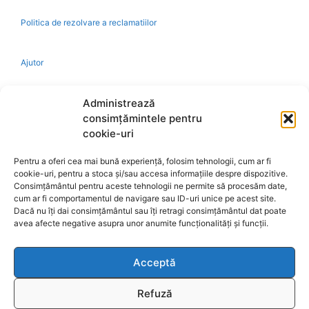
Politica de rezolvare a reclamatiilor
Ajutor
Bio
Administrează
consimțămintele pentru
Identificare firma
cookie-uri
Pentru a oferi cea mai bună experiență, folosim tehnologii, cum ar fi
Retragere din contract
cookie-uri, pentru a stoca și/sau accesa informațiile despre dispozitive.
Consimțământul pentru aceste tehnologii ne permite să procesăm date,
cum ar fi comportamentul de navigare sau ID-uri unice pe acest site.
A.N.P.C.
Dacă nu îți dai consimțământul sau îți retragi consimțământul dat poate
avea afecte negative asupra unor anumite funcționalități și funcții.
Acceptă
Reciclare
Refuză