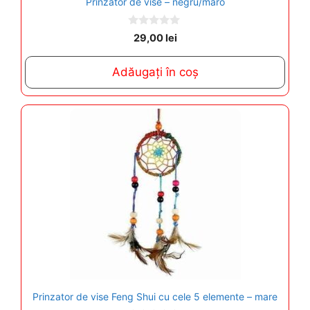
Prinzator de vise – negru/maro
0
29,00
lei
o
u
t
Adăugați în coș
o
f
5
Prinzator de vise Feng Shui cu cele 5 elemente – mare