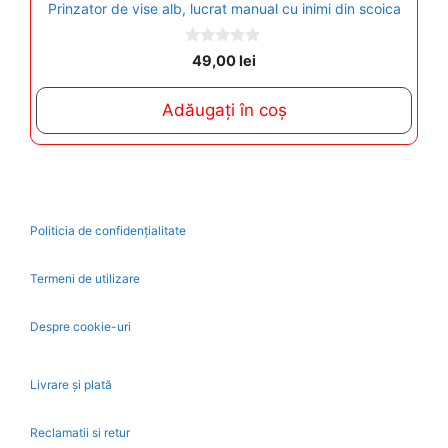
Prinzator de vise alb, lucrat manual cu inimi din scoica
0
49,00
lei
o
u
t
Adăugați în coș
o
f
5
Politicia de confidențialitate
Termeni de utilizare
Despre cookie-uri
Livrare și plată
Reclamatii si retur