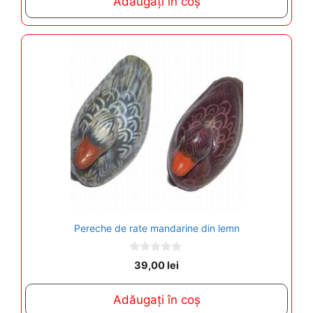
Adăugați în coș
o
f
5
Pereche de rate mandarine din lemn
0
39,00
lei
o
u
t
Adăugați în coș
o
f