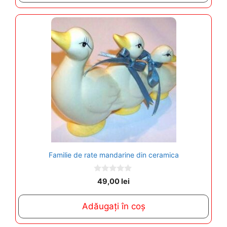
5
Familie de rate mandarine din ceramica
0
49,00
lei
o
u
t
Adăugați în coș
o
f
5