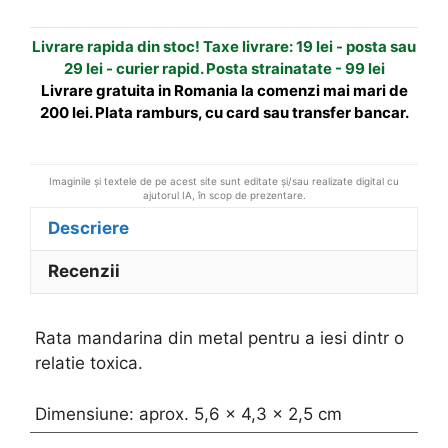
t
Livrare rapida din stoc! Taxe livrare: 19 lei - posta sau
i
29 lei - curier rapid. Posta strainatate - 99 lei
v
Livrare gratuita in Romania la comenzi mai mari de
e
200 lei. Plata ramburs, cu card sau transfer bancar.
:
Imaginile și textele de pe acest site sunt editate și/sau realizate digital cu
ajutorul IA, în scop de prezentare.
Descriere
Recenzii
Rata mandarina din metal pentru a iesi dintr o
relatie toxica.
Dimensiune: aprox. 5,6 x 4,3 x 2,5 cm