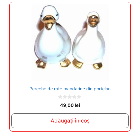
Pereche de rate mandarine din portelan
0
49,00
lei
o
u
t
Adăugați în coș
o
f
5