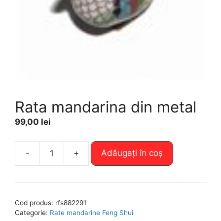
Rata mandarina din metal
99,00
lei
A
-
+
Adăugați în coș
Cantitate
l
Rata
t
mandarina
e
din
r
Cod produs:
rfs882291
metal
n
Categorie:
Rate mandarine Feng Shui
a