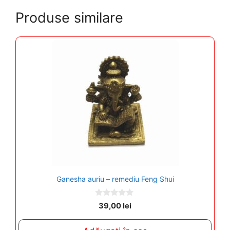
Produse similare
Ganesha auriu – remediu Feng Shui
0
39,00
lei
o
u
t