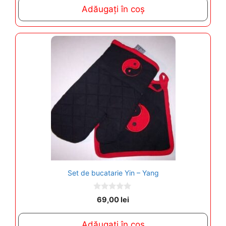
t
Adăugați în coș
o
f
5
Set de bucatarie Yin – Yang
0
69,00
lei
o
u
t
Adăugați în coș
o