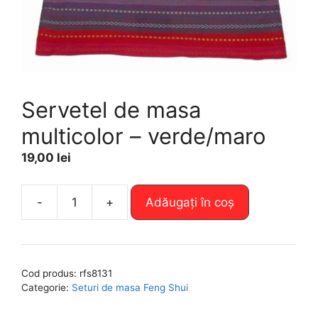
Servetel de masa
multicolor – verde/maro
19,00
lei
A
-
+
Adăugați în coș
Cantitate
l
Servetel
t
de
e
masa
r
Cod produs:
rfs8131
multicolor
n
Categorie:
Seturi de masa Feng Shui
-
a
verde/maro
t