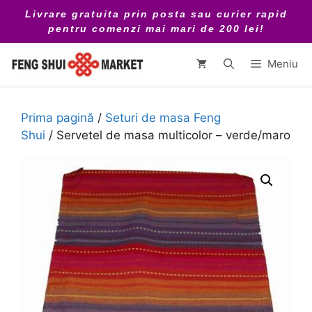
Sari
Livrare gratuita prin posta sau curier rapid
la
pentru comenzi mai mari de 200 lei!
conținut
Meniu
Prima pagină
/
Seturi de masa Feng
Shui
/ Servetel de masa multicolor – verde/maro