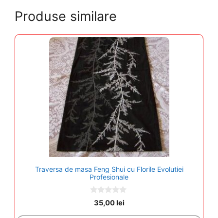
Produse similare
Traversa de masa Feng Shui cu Florile Evolutiei
Profesionale
0
35,00
lei
o
u