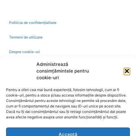
Politicia de confidențialitate
Termeni de utilizare
Despre cookie-uri
Administrează
Livrare și plată
consimțămintele pentru
cookie-uri
Reclamatii si retur
Pentru a oferi cea mai bună experiență, folosim tehnologii, cum ar fi
cookie-uri, pentru a stoca și/sau accesa informațiile despre dispozitive.
Politica de rezolvare a reclamatiilor
Consimțământul pentru aceste tehnologii ne permite să procesăm date,
cum ar fi comportamentul de navigare sau ID-uri unice pe acest site.
Dacă nu îți dai consimțământul sau îți retragi consimțământul dat poate
Ajutor
avea afecte negative asupra unor anumite funcționalități și funcții.
Bio
Acceptă