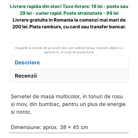
Livrare rapida din stoc! Taxe livrare: 19 lei - posta sau
i
29 lei - curier rapid. Posta strainatate - 99 lei
v
Livrare gratuita in Romania la comenzi mai mari de
e
200 lei. Plata ramburs, cu card sau transfer bancar.
:
Imaginile și textele de pe acest site sunt editate și/sau realizate digital cu
ajutorul IA, în scop de prezentare.
Descriere
Recenzii
Servetel de masa multicolor, in tonuri de rosu
si mov, din bumbac, pentru un plus de energie
si noroc.
Dimensiune: aprox. 38 x 45 cm