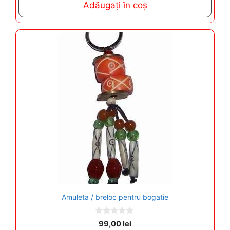
Adăugați în coș
o
f
5
Amuleta / breloc pentru bogatie
0
99,00
lei
o