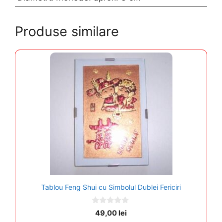
Produse similare
Tablou Feng Shui cu Simbolul Dublei Fericiri
0
49,00
lei
o