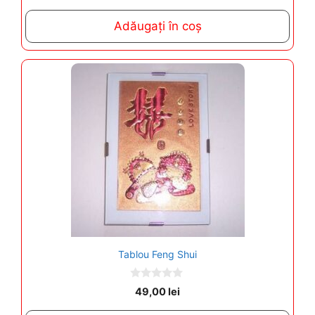
u
t
Adăugați în coș
o
f
5
Tablou Feng Shui
0
49,00
lei
o
u