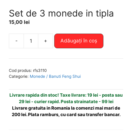
Set de 3 monede in tipla
15,00
lei
A
-
+
Adăugați în coș
Cantitate
l
Set
t
de
e
3
r
Cod produs:
rfs3110
monede
n
Categorie:
Monede / Banuti Feng Shui
in
a
tipla
t
Livrare rapida din stoc! Taxe livrare: 19 lei - posta sau
i
29 lei - curier rapid. Posta strainatate - 99 lei
v
Livrare gratuita in Romania la comenzi mai mari de
e
200 lei. Plata ramburs, cu card sau transfer bancar.
: