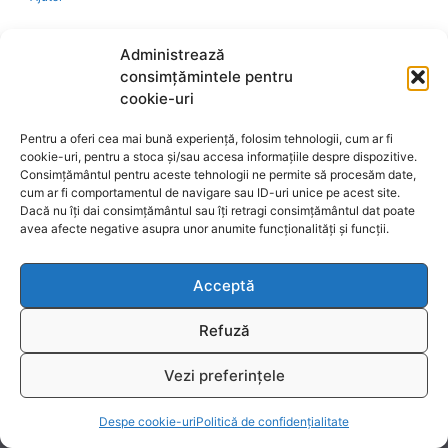
Bio
Administrează
consimțămintele pentru
Identificare firma
cookie-uri
Pentru a oferi cea mai bună experiență, folosim tehnologii, cum ar fi
Retragere din contract
cookie-uri, pentru a stoca și/sau accesa informațiile despre dispozitive.
Consimțământul pentru aceste tehnologii ne permite să procesăm date,
cum ar fi comportamentul de navigare sau ID-uri unice pe acest site.
A.N.P.C.
Dacă nu îți dai consimțământul sau îți retragi consimțământul dat poate
avea afecte negative asupra unor anumite funcționalități și funcții.
Acceptă
Reciclare
Refuză
Vezi preferințele
© 2026
www.fengshui-market.ro
- remedii, cadouri și
T
produse Feng Shui
Despe cookie-uri
Politică de confidențialitate