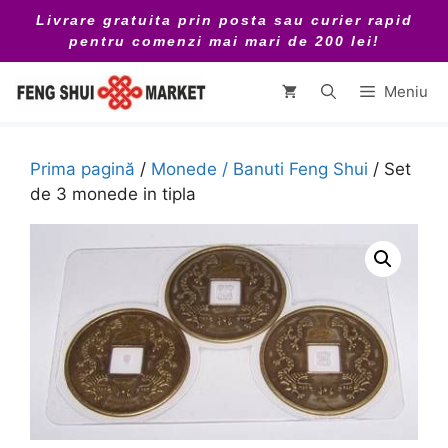
Sari
Livrare gratuita prin posta sau curier rapid
la
pentru comenzi mai mari de 200 lei!
conținut
Meniu
Prima pagină
/
Monede / Banuti Feng Shui
/ Set
de 3 monede in tipla