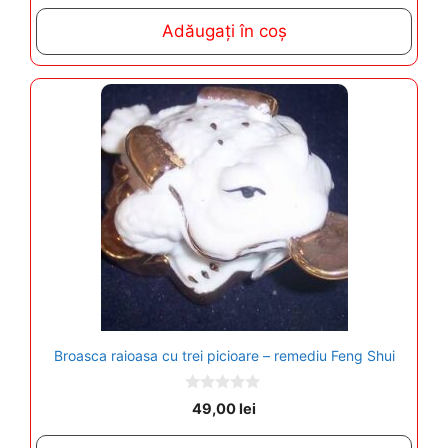
u
t
Adăugați în coș
o
f
5
Broasca raioasa cu trei picioare – remediu Feng Shui
0
49,00
lei
o
u
t