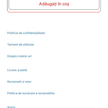
t
Adăugați în coș
o
f
5
Politicia de confidențialitate
Termeni de utilizare
Despre cookie-uri
Livrare și plată
Reclamatii si retur
Politica de rezolvare a reclamatiilor
Ajutor