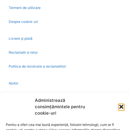
Termeni de utilizare
Despre cookie-uri
Livrare și plată
Reclamatii si retur
Politica de rezolvare a reclamatiilor
Ajutor
Bio
Administrează
consimțămintele pentru
Identificare firma
cookie-uri
Pentru a oferi cea mai bună experiență, folosim tehnologii, cum ar fi
Retragere din contract
cookie-uri, pentru a stoca și/sau accesa informațiile despre dispozitive.