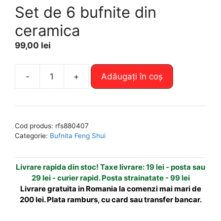
Set de 6 bufnite din
ceramica
99,00
lei
A
-
+
Adăugați în coș
Cantitate
l
Set
t
de
e
6
r
Cod produs:
rfs880407
bufnite
n
Categorie:
Bufnita Feng Shui
din
a
ceramica
t
Livrare rapida din stoc! Taxe livrare: 19 lei - posta sau
i
29 lei - curier rapid. Posta strainatate - 99 lei
v
Livrare gratuita in Romania la comenzi mai mari de
e
200 lei. Plata ramburs, cu card sau transfer bancar.
: