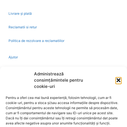
Livrare și plată
Reclamatii si retur
Politica de rezolvare a reclamatiilor
Ajutor
Bio
Administrează
consimțămintele pentru
Identificare firma
cookie-uri
Pentru a oferi cea mai bună experiență, folosim tehnologii, cum ar fi
Retragere din contract
cookie-uri, pentru a stoca și/sau accesa informațiile despre dispozitive.
Consimțământul pentru aceste tehnologii ne permite să procesăm date,
cum ar fi comportamentul de navigare sau ID-uri unice pe acest site.
A.N.P.C.
Dacă nu îți dai consimțământul sau îți retragi consimțământul dat poate
avea afecte negative asupra unor anumite funcționalități și funcții.