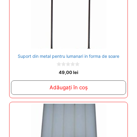
Suport din metal pentru lumanari in forma de soare
0
49,00
lei
o
u
t
Adăugați în coș
o
f
5