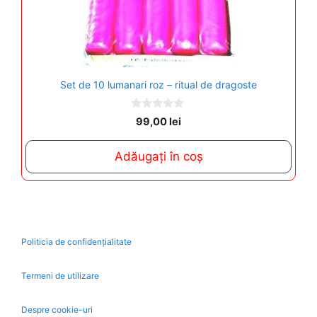
Set de 10 lumanari roz – ritual de dragoste
0
99,00
lei
o
u
t
Adăugați în coș
o
f
5
Politicia de confidențialitate
Termeni de utilizare
Despre cookie-uri