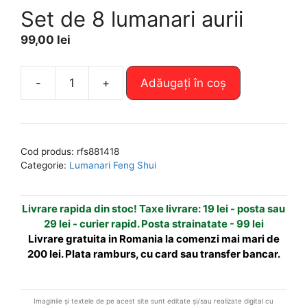
Set de 8 lumanari aurii
99,00
lei
A
-
+
Adăugați în coș
Cantitate
l
Set
t
de
e
8
r
Cod produs:
rfs881418
lumanari
n
Categorie:
Lumanari Feng Shui
aurii
a
t
Livrare rapida din stoc! Taxe livrare: 19 lei - posta sau
i
29 lei - curier rapid. Posta strainatate - 99 lei
v
Livrare gratuita in Romania la comenzi mai mari de
e
200 lei. Plata ramburs, cu card sau transfer bancar.
:
Imaginile și textele de pe acest site sunt editate și/sau realizate digital cu