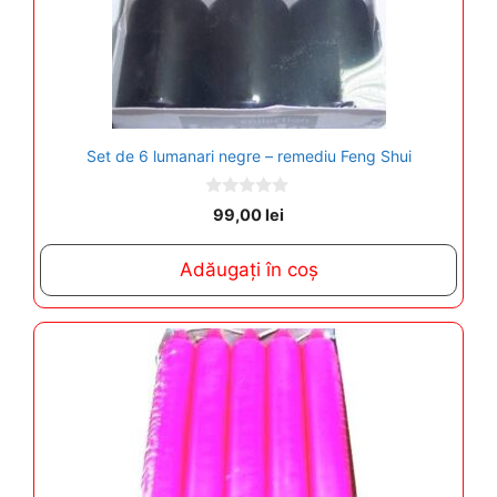
Set de 6 lumanari negre – remediu Feng Shui
0
99,00
lei
o
u
t
Adăugați în coș
o
f
5