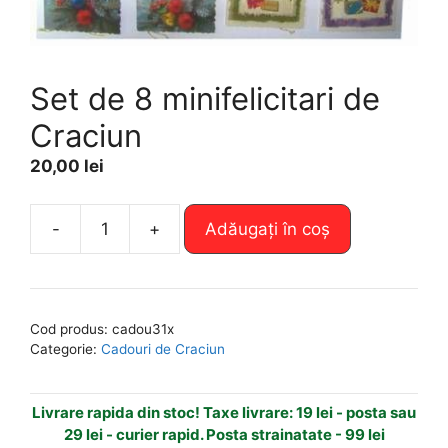
Set de 8 minifelicitari de
Craciun
20,00
lei
A
-
+
Adăugați în coș
Cantitate
l
Set
t
de
e
8
r
Cod produs:
cadou31x
minifelicitari
n
Categorie:
Cadouri de Craciun
de
a
Craciun
t
Livrare rapida din stoc! Taxe livrare: 19 lei - posta sau
i
29 lei - curier rapid. Posta strainatate - 99 lei
v