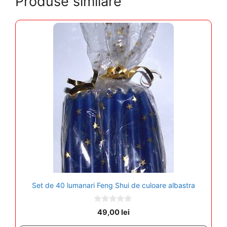
Produse similare
Set de 40 lumanari Feng Shui de culoare albastra
0
49,00
lei
o
u