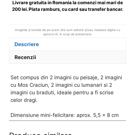
Livrare gratuita in Romania la comenzi mai mari de
e
200 lei. Plata ramburs, cu card sau transfer bancar.
:
Imaginile și textele de pe acest site sunt editate și/sau realizate digital cu
ajutorul IA, în scop de prezentare.
Descriere
Recenzii
Set compus din 2 imagini cu peisaje, 2 imagini
cu Mos Craciun, 2 imagini cu lumanari si 2
imagini cu braduti, ideale pentru a fi scrise
celor dragi.
Dimensiune mini-felicitare: aprox. 5,5 x 8 cm