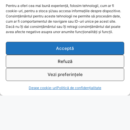
Pentru a oferi cea mai bună experiență, folosim tehnologii, cum ar fi
cookie-uri, pentru a stoca și/sau accesa informațiile despre dispozitive.
Consimțământul pentru aceste tehnologii ne permite să procesăm date,
cum ar fi comportamentul de navigare sau ID-uri unice pe acest site.
Politicia de confidențialitate
Dacă nu îți dai consimțământul sau îți retragi consimțământul dat poate
avea afecte negative asupra unor anumite funcționalități și funcții.
Termeni de utilizare
Acceptă
Despre cookie-uri
Refuză
Livrare și plată
Vezi preferințele
Reclamatii si retur
T
Despe cookie-uri
Politică de confidențialitate
Politica de rezolvare a reclamatiilor
Ajutor
Bio