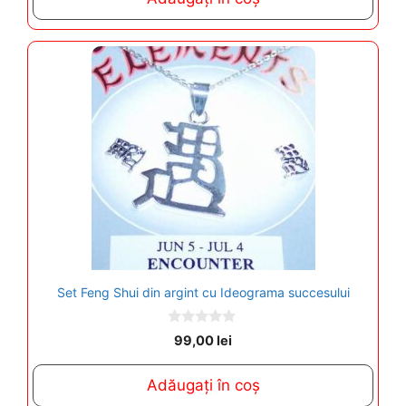
f
5
Set Feng Shui din argint cu Ideograma succesului
0
99,00
lei
o
u
t
Adăugați în coș
o
f