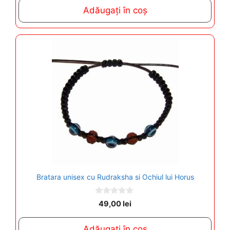
t
Adăugați în coș
o
f
5
Bratara unisex cu Rudraksha si Ochiul lui Horus
0
49,00
lei
o
u
t
Adăugați în coș
o