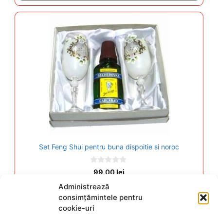
5
Set Feng Shui pentru buna dispoitie si noroc
0
99,00
lei
o
u
Administrează
t
Adăugați în coș
consimțămintele pentru
o
f
cookie-uri
5