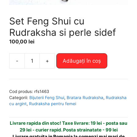
Set Feng Shui cu
Rudraksha si perle sidef
100,00
lei
A
-
+
Adăugați în coș
Cantitate
l
Set
t
Feng
e
Shui
r
Cod produs:
rfs1463
cu
n
Categorii:
Bijuterii Feng Shui
,
Bratara Rudraksha
,
Rudraksha
Rudraksha
a
cu argint
,
Rudraksha pentru femei
si
t
perle
i
Livrare rapida din stoc! Taxe livrare: 19 lei - posta sau
sidef
v
29 lei - curier rapid. Posta strainatate - 99 lei
e
Livrare gratuita in Romania la comenzi mai mari de