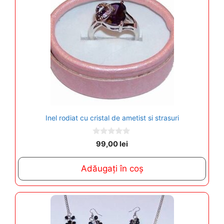
Inel rodiat cu cristal de ametist si strasuri
0
99,00
lei
o
u
t
Adăugați în coș
o
f
5