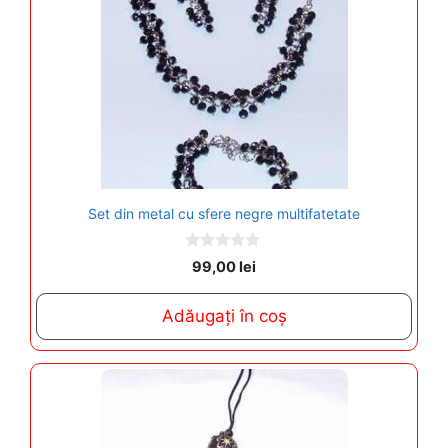
Set din metal cu sfere negre multifatetate
0
99,00
lei
o
u
t
Adăugați în coș
o
f
5