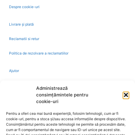
Despre cookie-uri
Livrare și plată
Reclamatii si retur
Politica de rezolvare a reclamatiilor
Ajutor
Bio
Administrează
consimțămintele pentru
Identificare firma
cookie-uri
Pentru a oferi cea mai bună experiență, folosim tehnologii, cum ar fi
Retragere din contract
cookie-uri, pentru a stoca și/sau accesa informațiile despre dispozitive.
Consimțământul pentru aceste tehnologii ne permite să procesăm date,
cum ar fi comportamentul de navigare sau ID-uri unice pe acest site.
A.N.P.C.