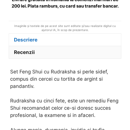
:
200 lei. Plata ramburs, cu card sau transfer bancar.
Imaginile și textele de pe acest site sunt editate și/sau realizate digital cu
ajutorul IA, în scop de prezentare.
Descriere
Recenzii
Set Feng Shui cu Rudraksha si perle sidef,
compus din cercei cu tortita de argint si
pandantiv.
Rudraksha cu cinci fete, este un remediu Feng
Shui recomandat celor ce-si doresc succes
profesional, la examene si in afaceri.
Alunga mania, dusmania, invidia si trufia,