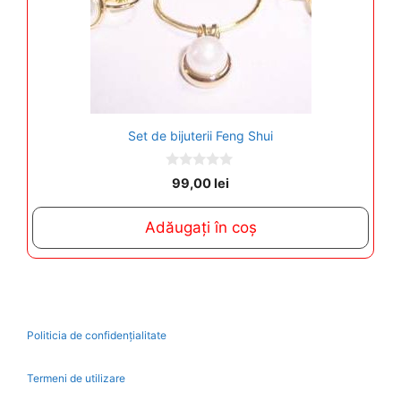
Set de bijuterii Feng Shui
0
99,00
lei
o
u
t
Adăugați în coș
o
f
5
Politicia de confidențialitate
Termeni de utilizare