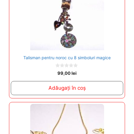
Talisman pentru noroc cu 8 simboluri magice
0
99,00
lei
o
u
t
Adăugați în coș
o
f
5