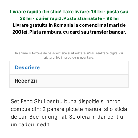
dispoitie
t
Livrare rapida din stoc! Taxe livrare: 19 lei - posta sau
si
i
29 lei - curier rapid. Posta strainatate - 99 lei
noroc
v
Livrare gratuita in Romania la comenzi mai mari de
e
200 lei. Plata ramburs, cu card sau transfer bancar.
:
Imaginile și textele de pe acest site sunt editate și/sau realizate digital cu
ajutorul IA, în scop de prezentare.
Descriere
Recenzii
Set Feng Shui pentru buna dispoitie si noroc
compus din: 2 pahare pictate manual si o sticla
de Jan Becher original. Se ofera in dar pentru
un cadou inedit.