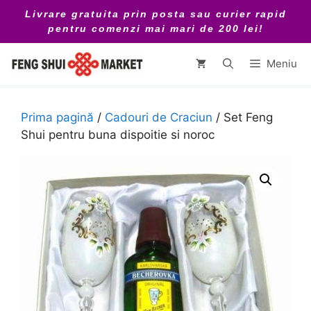
Sari
Livrare gratuita prin posta sau curier rapid
la
pentru comenzi mai mari de 200 lei!
conținut
Meniu
Prima pagină
/
Cadouri de Craciun
/ Set Feng
Shui pentru buna dispoitie si noroc