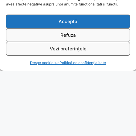
avea afecte negative asupra unor anumite funcționalități și funcții.
Bio
Acceptă
Identificare firma
Refuză
Retragere din contract
Vezi preferințele
T
A.N.P.C.
Despe cookie-uri
Politică de confidențialitate
Reciclare
© 2026
www.fengshui-market.ro
- remedii, cadouri și
produse Feng Shui