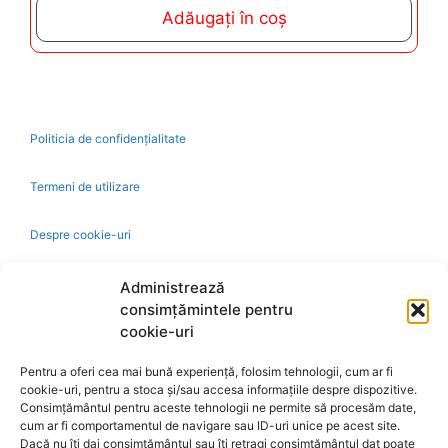
t
Adăugați în coș
o
f
5
Politicia de confidențialitate
Termeni de utilizare
Despre cookie-uri
Administrează
Livrare și plată
consimțămintele pentru
cookie-uri
Reclamatii si retur
Pentru a oferi cea mai bună experiență, folosim tehnologii, cum ar fi
Politica de rezolvare a reclamatiilor
cookie-uri, pentru a stoca și/sau accesa informațiile despre dispozitive.
Consimțământul pentru aceste tehnologii ne permite să procesăm date,
cum ar fi comportamentul de navigare sau ID-uri unice pe acest site.
Dacă nu îți dai consimțământul sau îți retragi consimțământul dat poate
Ajutor