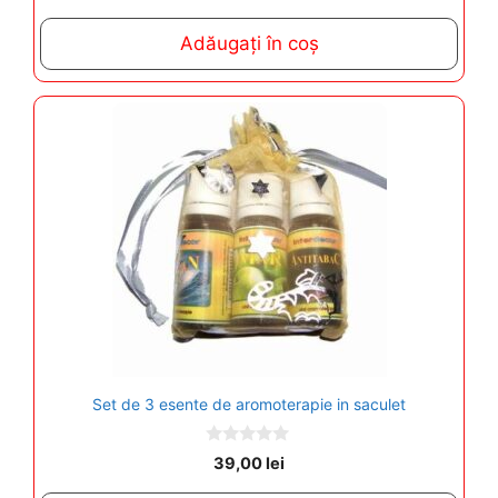
u
t
Adăugați în coș
o
f
5
Set de 3 esente de aromoterapie in saculet
0
39,00
lei
o
u