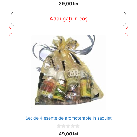
0
39,00
lei
o
u
t
Adăugați în coș
o
f
5
Set de 4 esente de aromoterapie in saculet
0
49,00
lei
o