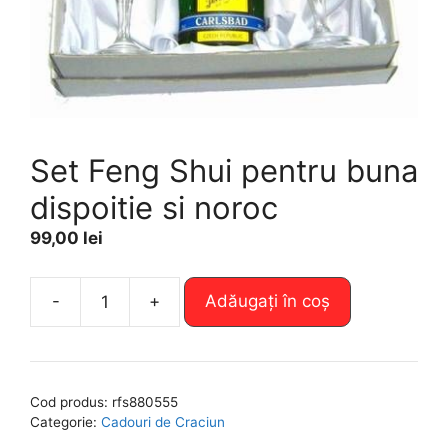
Set Feng Shui pentru buna
dispoitie si noroc
99,00
lei
A
-
+
Adăugați în coș
Cantitate
l
Set
t
Feng
e
Shui
r
Cod produs:
rfs880555
pentru
n
Categorie:
Cadouri de Craciun
buna
a