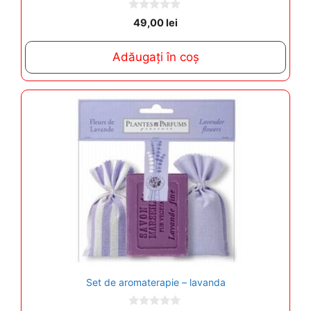
0
49,00
lei
o
u
t
Adăugați în coș
o
f
5
Set de aromaterapie – lavanda