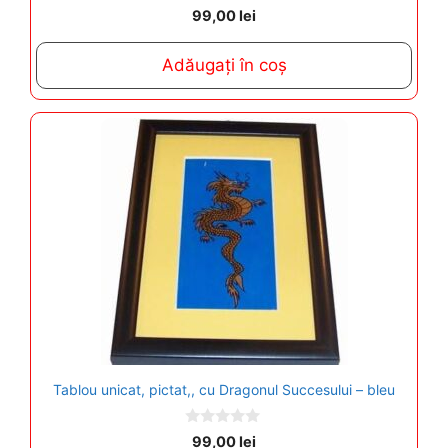
0
99,00
lei
o
u
t
Adăugați în coș
o
f
5
Tablou unicat, pictat,, cu Dragonul Succesului – bleu
0
99,00
lei