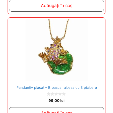
t
Adăugați în coș
o
f
5
Pandantiv placat – Broasca raioasa cu 3 picioare
0
99,00
lei
o
u
t