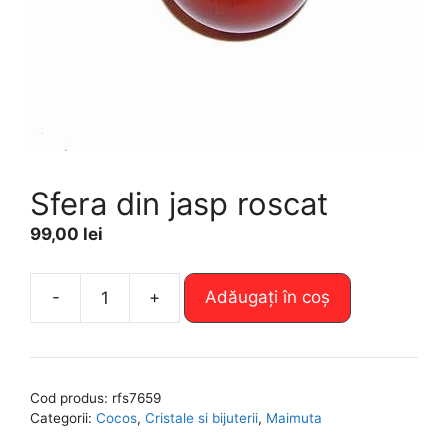
Sfera din jasp roscat
99,00
lei
A
-
+
Adăugați în coș
Cantitate
l
Sfera
t
din
e
jasp
r
Cod produs:
rfs7659
roscat
n
Categorii:
Cocos
,
Cristale si bijuterii
,
Maimuta
a