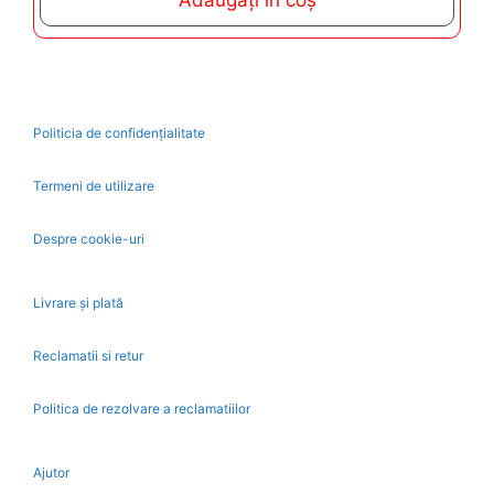
Adăugați în coș
o
f
5
Politicia de confidențialitate
Termeni de utilizare
Despre cookie-uri
Livrare și plată
Reclamatii si retur
Politica de rezolvare a reclamatiilor
Ajutor