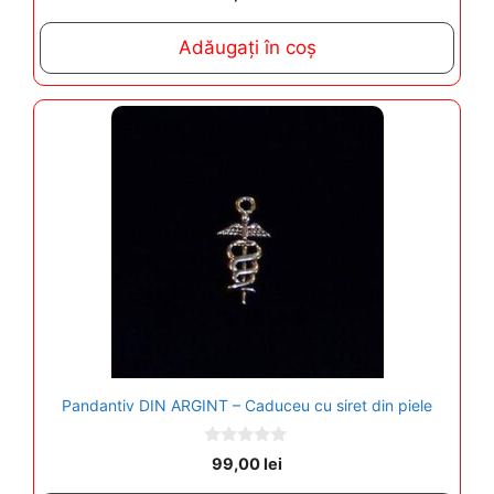
o
u
t
Adăugați în coș
o
f
5
Pandantiv DIN ARGINT – Caduceu cu siret din piele
0
99,00
lei
o
u