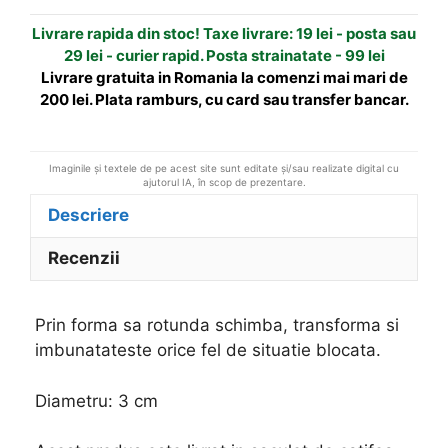
t
Livrare rapida din stoc! Taxe livrare: 19 lei - posta sau
i
29 lei - curier rapid. Posta strainatate - 99 lei
v
Livrare gratuita in Romania la comenzi mai mari de
e
200 lei. Plata ramburs, cu card sau transfer bancar.
:
Imaginile și textele de pe acest site sunt editate și/sau realizate digital cu
ajutorul IA, în scop de prezentare.
Descriere
Recenzii
Prin forma sa rotunda schimba, transforma si
imbunatateste orice fel de situatie blocata.
Diametru: 3 cm