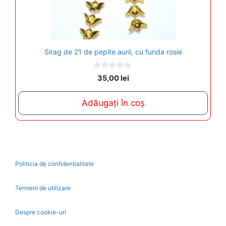
Sirag de 21 de pepite aurii, cu funda rosie
0
35,00
lei
o
u
t
Adăugați în coș
o
f
5
Politicia de confidențialitate
Termeni de utilizare
Despre cookie-uri