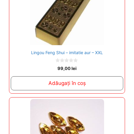
Lingou Feng Shui – imitatie aur – XXL
0
99,00
lei
o
u
t
Adăugați în coș
o
f
5