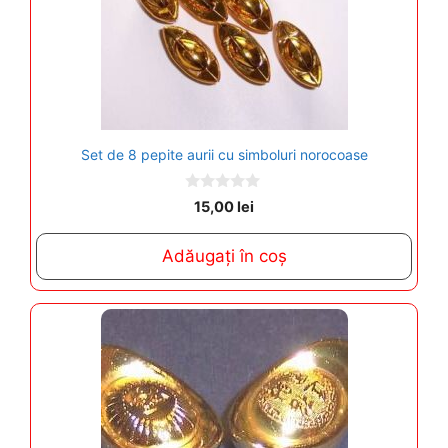
Set de 8 pepite aurii cu simboluri norocoase
0
15,00
lei
o
u
t
Adăugați în coș
o
f
5