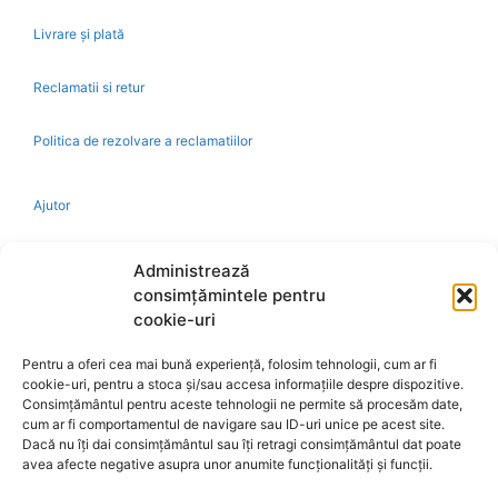
Livrare și plată
Reclamatii si retur
Politica de rezolvare a reclamatiilor
Ajutor
Bio
Administrează
consimțămintele pentru
Identificare firma
cookie-uri
Pentru a oferi cea mai bună experiență, folosim tehnologii, cum ar fi
Retragere din contract
cookie-uri, pentru a stoca și/sau accesa informațiile despre dispozitive.
Consimțământul pentru aceste tehnologii ne permite să procesăm date,
cum ar fi comportamentul de navigare sau ID-uri unice pe acest site.
A.N.P.C.
Dacă nu îți dai consimțământul sau îți retragi consimțământul dat poate
avea afecte negative asupra unor anumite funcționalități și funcții.