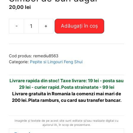
20,00
lei
A
-
+
Adăugați în coș
Cantitate
l
Simbol
t
de
e
bun
r
Cod produs:
remediu8563
augur
n
Categorie:
Pepite si Lingouri Feng Shui
a
t
Livrare rapida din stoc! Taxe livrare: 19 lei - posta sau
i
29 lei - curier rapid. Posta strainatate - 99 lei
v
Livrare gratuita in Romania la comenzi mai mari de
e
200 lei. Plata ramburs, cu card sau transfer bancar.
:
Imaginile și textele de pe acest site sunt editate și/sau realizate digital cu
ajutorul IA, în scop de prezentare.