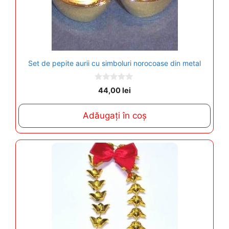
Set de pepite aurii cu simboluri norocoase din metal
0
44,00
lei
o
u
t
Adăugați în coș
o
f
5