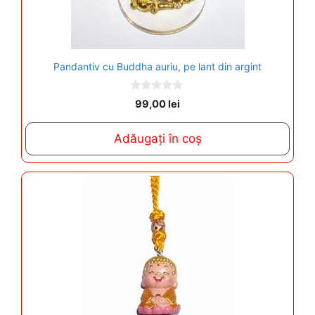
Pandantiv cu Buddha auriu, pe lant din argint
0
99,00
lei
o
u
t
Adăugați în coș
o
f
5