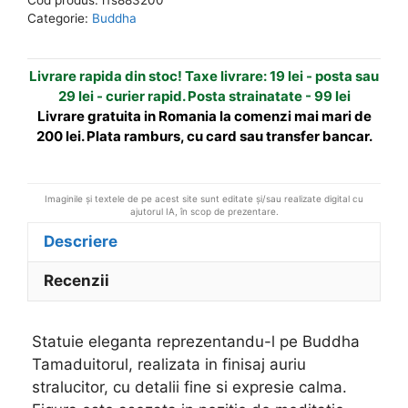
Buddha
n
Categorie:
Buddha
Tamaduitorul
a
t
Livrare rapida din stoc! Taxe livrare: 19 lei - posta sau
i
29 lei - curier rapid. Posta strainatate - 99 lei
v
Livrare gratuita in Romania la comenzi mai mari de
e
200 lei. Plata ramburs, cu card sau transfer bancar.
:
Imaginile și textele de pe acest site sunt editate și/sau realizate digital cu
ajutorul IA, în scop de prezentare.
Descriere
Recenzii
Statuie eleganta reprezentandu-l pe Buddha
Tamaduitorul, realizata in finisaj auriu
stralucitor, cu detalii fine si expresie calma.