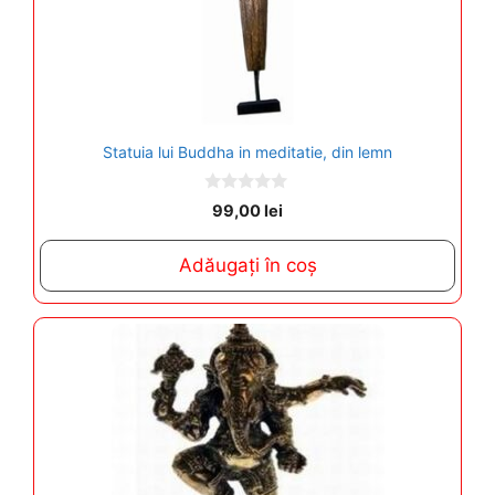
Statuia lui Buddha in meditatie, din lemn
0
99,00
lei
o
u
t
Adăugați în coș
o
f
5