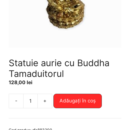
Statuie aurie cu Buddha
Tamaduitorul
128,00
lei
A
-
+
Adăugați în coș
Cantitate
l
Statuie
t
aurie
e
cu
r
Cod produs:
rfs883200