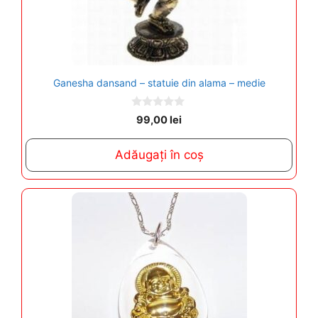
Ganesha dansand – statuie din alama – medie
0
99,00
lei
o
u
t
Adăugați în coș
o
f
5