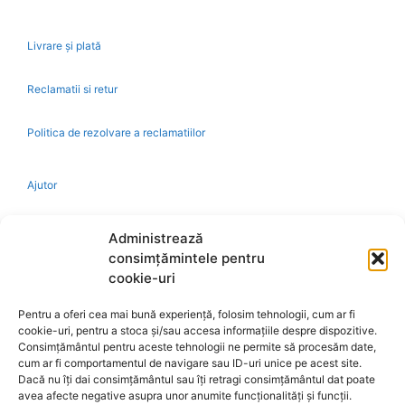
Livrare și plată
Reclamatii si retur
Politica de rezolvare a reclamatiilor
Ajutor
Bio
Administrează
consimțămintele pentru
Identificare firma
cookie-uri
Pentru a oferi cea mai bună experiență, folosim tehnologii, cum ar fi
Retragere din contract
cookie-uri, pentru a stoca și/sau accesa informațiile despre dispozitive.
Consimțământul pentru aceste tehnologii ne permite să procesăm date,
cum ar fi comportamentul de navigare sau ID-uri unice pe acest site.
A.N.P.C.
Dacă nu îți dai consimțământul sau îți retragi consimțământul dat poate
avea afecte negative asupra unor anumite funcționalități și funcții.