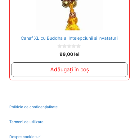
Canaf XL cu Buddha al Intelepciunii si invataturii
0
99,00
lei
o
u
t
Adăugați în coș
o
f
5
Politicia de confidențialitate
Termeni de utilizare
Despre cookie-uri