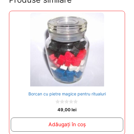
Borcan cu pietre magice pentru ritualuri
0
49,00
lei
o
u
t
Adăugați în coș
o
f
5