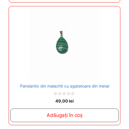
5
Pandantiv din malachit cu agatatoare din metal
0
49,00
lei
o
u
t
Adăugați în coș
o
f
5