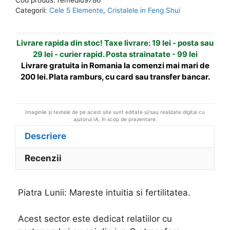
Set
n
Categorii:
Cele 5 Elemente
,
Cristalele in Feng Shui
de
a
8
t
Livrare rapida din stoc! Taxe livrare: 19 lei - posta sau
cristale
i
29 lei - curier rapid. Posta strainatate - 99 lei
din
v
Livrare gratuita in Romania la comenzi mai mari de
Piatra
e
200 lei. Plata ramburs, cu card sau transfer bancar.
Lunii
:
Imaginile și textele de pe acest site sunt editate și/sau realizate digital cu
ajutorul IA, în scop de prezentare.
Descriere
Recenzii
Piatra Lunii: Mareste intuitia si fertilitatea.
Acest sector este dedicat relatiilor cu