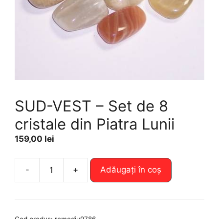
SUD-VEST – Set de 8
cristale din Piatra Lunii
159,00
lei
A
-
+
Adăugați în coș
Cantitate
l
SUD-
t
VEST
e
-
r
Cod produs:
remediu9786