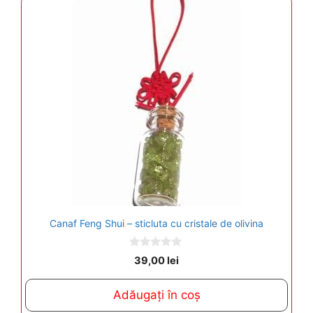
Canaf Feng Shui – sticluta cu cristale de olivina
0
39,00
lei
o
u
t
Adăugați în coș
o
f