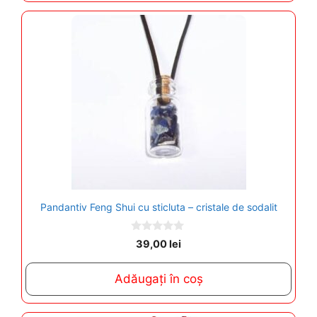
Pandantiv Feng Shui cu sticluta – cristale de sodalit
0
39,00
lei
o
u
t
Adăugați în coș
o
f
5