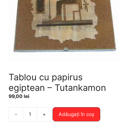
Tablou cu papirus
egiptean – Tutankamon
99,00
lei
A
-
+
Adăugați în coș
Cantitate
l
Tablou
t