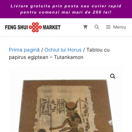
Sari
Livrare gratuita prin posta sau curier rapid
la
pentru comenzi mai mari de 200 lei!
conținut
Meniu
Prima pagină
/
Ochiul lui Horus
/ Tablou cu
papirus egiptean – Tutankamon