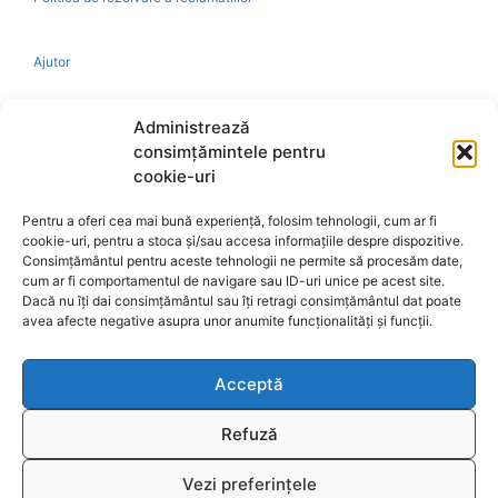
Ajutor
Bio
Administrează
consimțămintele pentru
Identificare firma
cookie-uri
Pentru a oferi cea mai bună experiență, folosim tehnologii, cum ar fi
Retragere din contract
cookie-uri, pentru a stoca și/sau accesa informațiile despre dispozitive.
Consimțământul pentru aceste tehnologii ne permite să procesăm date,
cum ar fi comportamentul de navigare sau ID-uri unice pe acest site.
A.N.P.C.
Dacă nu îți dai consimțământul sau îți retragi consimțământul dat poate
avea afecte negative asupra unor anumite funcționalități și funcții.
Acceptă
Reciclare
Refuză
Vezi preferințele