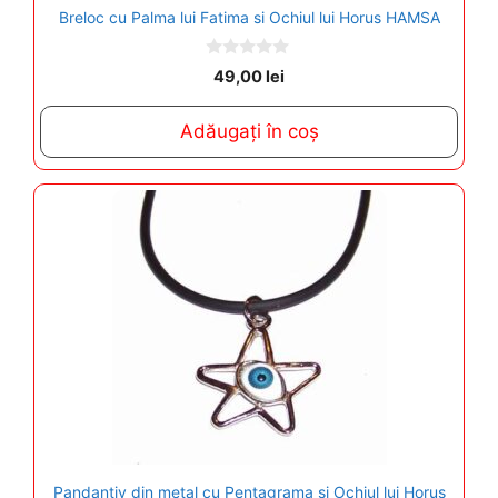
Breloc cu Palma lui Fatima si Ochiul lui Horus HAMSA
0
49,00
lei
o
u
t
Adăugați în coș
o
f
5
Pandantiv din metal cu Pentagrama si Ochiul lui Horus