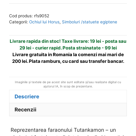
cu
e
papirus
r
Cod produs:
rfs9052
egiptean
n
Categorii:
Ochiul lui Horus
,
Simboluri /statuete egiptene
-
a
Tutankamon
t
Livrare rapida din stoc! Taxe livrare: 19 lei - posta sau
i
29 lei - curier rapid. Posta strainatate - 99 lei
v
Livrare gratuita in Romania la comenzi mai mari de
e
200 lei. Plata ramburs, cu card sau transfer bancar.
:
Imaginile și textele de pe acest site sunt editate și/sau realizate digital cu
ajutorul IA, în scop de prezentare.
Descriere
Recenzii
Reprezentarea faraonului Tutankamon – un