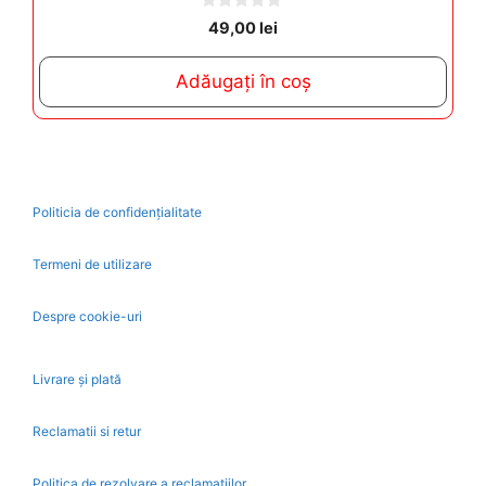
0
49,00
lei
o
u
t
Adăugați în coș
o
f
5
Politicia de confidențialitate
Termeni de utilizare
Despre cookie-uri
Livrare și plată
Reclamatii si retur
Politica de rezolvare a reclamatiilor