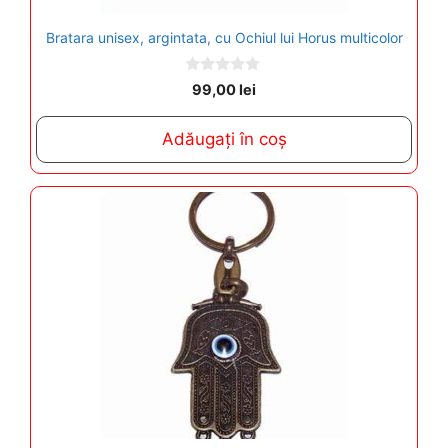
Bratara unisex, argintata, cu Ochiul lui Horus multicolor
0
99,00
lei
o
u
t
Adăugați în coș
o
f
5