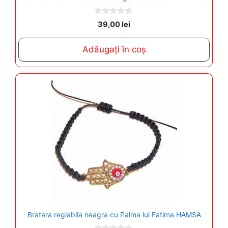
0
39,00
lei
o
u
t
Adăugați în coș
o
f
5
Bratara reglabila neagra cu Palma lui Fatima HAMSA