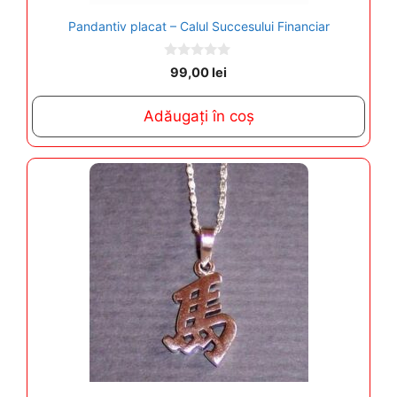
Pandantiv placat – Calul Succesului Financiar
0
99,00
lei
o
u
t
Adăugați în coș
o
f
5