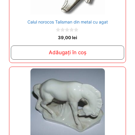
Calul norocos Talisman din metal cu agat
0
39,00
lei
o
u
t
Adăugați în coș
o
f
5