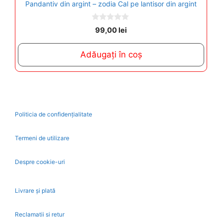
Pandantiv din argint – zodia Cal pe lantisor din argint
0
99,00
lei
o
u
t
Adăugați în coș
o
f
5
Politicia de confidențialitate
Termeni de utilizare
Despre cookie-uri
Livrare și plată
Reclamatii si retur