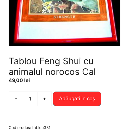
Tablou Feng Shui cu
animalul norocos Cal
49,00
lei
A
-
+
Adăugați în coș
Cantitate
l
Tablou
t
Feng
e
Shui
r
Cod produs:
tablou381