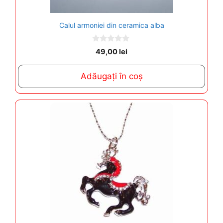
Calul armoniei din ceramica alba
0
49,00
lei
o
u
t
Adăugați în coș
o
f
5