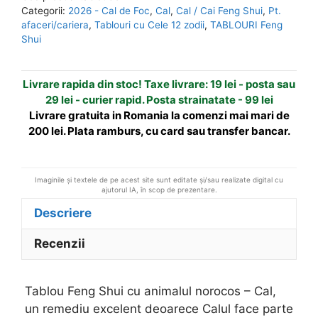
cu
n
Categorii:
2026 - Cal de Foc
,
Cal
,
Cal / Cai Feng Shui
,
Pt.
animalul
a
afaceri/cariera
,
Tablouri cu Cele 12 zodii
,
TABLOURI Feng
norocos
t
Shui
Cal
i
v
Livrare rapida din stoc! Taxe livrare: 19 lei - posta sau
e
29 lei - curier rapid. Posta strainatate - 99 lei
:
Livrare gratuita in Romania la comenzi mai mari de
200 lei. Plata ramburs, cu card sau transfer bancar.
Imaginile și textele de pe acest site sunt editate și/sau realizate digital cu
ajutorul IA, în scop de prezentare.
Descriere
Recenzii
Tablou Feng Shui cu animalul norocos – Cal,
un remediu excelent deoarece Calul face parte