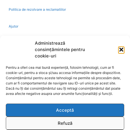
Politica de rezolvare a reclamatiilor
Ajutor
Bio
Administrează
consimțămintele pentru
Identificare firma
cookie-uri
Pentru a oferi cea mai bună experiență, folosim tehnologii, cum ar fi
Retragere din contract
cookie-uri, pentru a stoca și/sau accesa informațiile despre dispozitive.
Consimțământul pentru aceste tehnologii ne permite să procesăm date,
cum ar fi comportamentul de navigare sau ID-uri unice pe acest site.
A.N.P.C.
Dacă nu îți dai consimțământul sau îți retragi consimțământul dat poate
avea afecte negative asupra unor anumite funcționalități și funcții.
Acceptă
Reciclare
Refuză