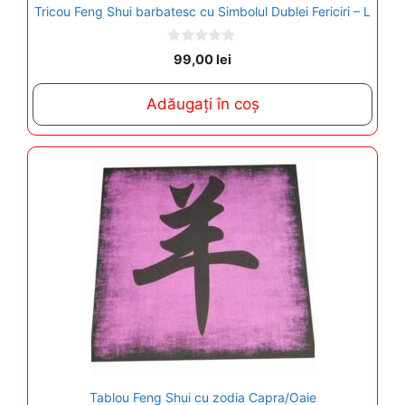
Tricou Feng Shui barbatesc cu Simbolul Dublei Fericiri – L
0
99,00
lei
o
u
t
Adăugați în coș
o
f
5
Tablou Feng Shui cu zodia Capra/Oaie