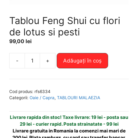
Tablou Feng Shui cu flori
de lotus si pesti
99,00
lei
A
-
+
Adăugați în coș
Cantitate
l
Tablou
t
Feng
e
Shui
r
Cod produs:
rfs6334
cu
n
Categorii:
Oaie / Capra
,
TABLOURI MALAEZIA
flori
a
de
t
Livrare rapida din stoc! Taxe livrare: 19 lei - posta sau
lotus
i
29 lei - curier rapid. Posta strainatate - 99 lei
si
v
Livrare gratuita in Romania la comenzi mai mari de
pesti
e
200 lei. Plata ramburs, cu card sau transfer bancar.