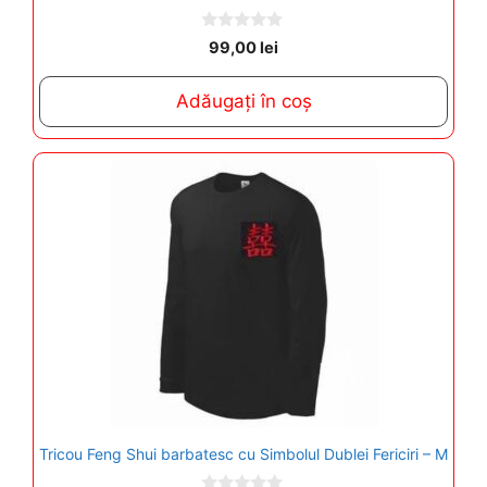
0
99,00
lei
o
u
t
Adăugați în coș
o
f
5
Tricou Feng Shui barbatesc cu Simbolul Dublei Fericiri – M