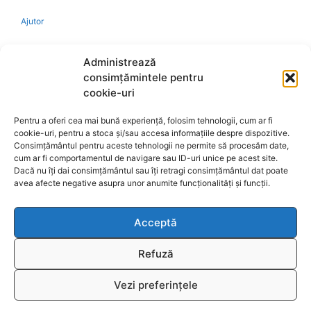
Ajutor
Bio
Administrează
consimțămintele pentru
Identificare firma
cookie-uri
Pentru a oferi cea mai bună experiență, folosim tehnologii, cum ar fi
Retragere din contract
cookie-uri, pentru a stoca și/sau accesa informațiile despre dispozitive.
Consimțământul pentru aceste tehnologii ne permite să procesăm date,
cum ar fi comportamentul de navigare sau ID-uri unice pe acest site.
A.N.P.C.
Dacă nu îți dai consimțământul sau îți retragi consimțământul dat poate
avea afecte negative asupra unor anumite funcționalități și funcții.
Acceptă
Reciclare
Refuză
Vezi preferințele
© 2026
www.fengshui-market.ro
- remedii, cadouri și
T