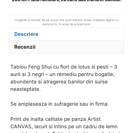
:
Imaginile și textele de pe acest site sunt editate și/sau realizate digital cu
ajutorul IA, în scop de prezentare.
Descriere
Recenzii
Tablou Feng Shui cu flori de lotus si pesti – 3
aurii si 3 negri – un remediu pentru bogatie,
abundenta si atragerea banilor din surse
neasteptate.
Se amplaseaza in sufragerie sau in firma.
Print de inalta calitate pe panza Artist
CANVAS, lacuit si intins pe un cadru de lemn