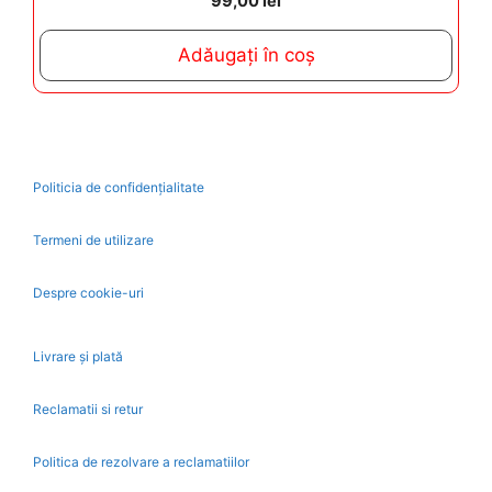
99,00
lei
o
u
t
Adăugați în coș
o
f
5
Politicia de confidențialitate
Termeni de utilizare
Despre cookie-uri
Livrare și plată
Reclamatii si retur
Politica de rezolvare a reclamatiilor