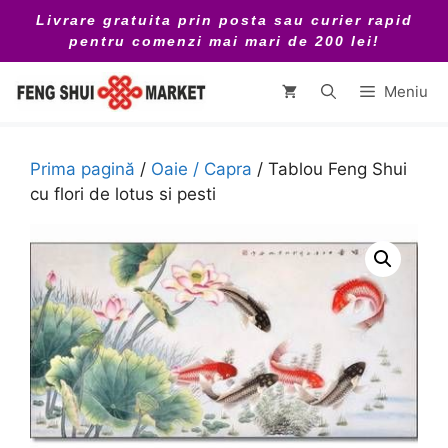
Sari
Livrare gratuita prin posta sau curier rapid
la
pentru comenzi mai mari de 200 lei!
conținut
Meniu
Prima pagină
/
Oaie / Capra
/ Tablou Feng Shui
cu flori de lotus si pesti