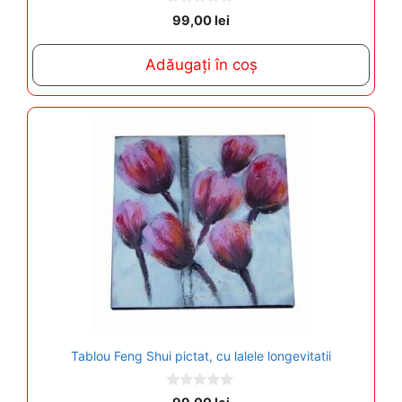
0
99,00
lei
o
u
t
Adăugați în coș
o
f
5
Tablou Feng Shui pictat, cu lalele longevitatii
0