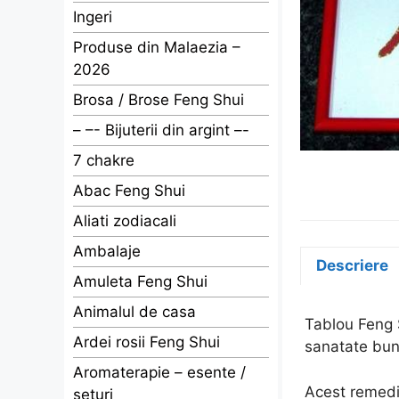
Ingeri
Produse din Malaezia –
2026
Brosa / Brose Feng Shui
– –- Bijuterii din argint –-
7 chakre
Abac Feng Shui
Aliati zodiacali
Ambalaje
Descriere
Amuleta Feng Shui
Animalul de casa
Tablou Feng S
Ardei rosii Feng Shui
sanatate buna
Aromaterapie – esente /
Acest remediu
seturi