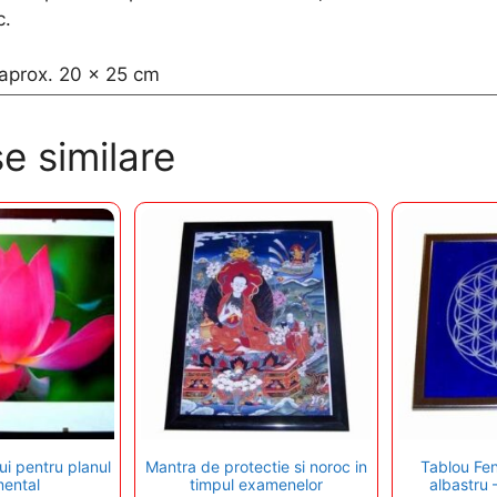
c.
aprox. 20 x 25 cm
e similare
i pentru planul
Mantra de protectie si noroc in
Tablou Fen
mental
timpul examenelor
albastru –