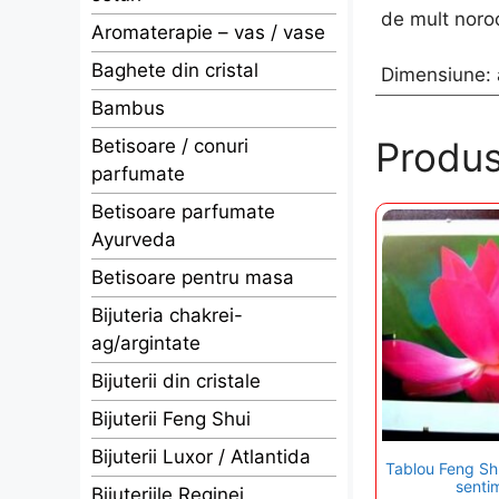
de mult noro
Aromaterapie – vas / vase
Baghete din cristal
Dimensiune: 
Bambus
Produs
Betisoare / conuri
parfumate
Betisoare parfumate
Ayurveda
Betisoare pentru masa
Bijuteria chakrei-
ag/argintate
Bijuterii din cristale
Bijuterii Feng Shui
Bijuterii Luxor / Atlantida
Tablou Feng Shu
senti
Bijuteriile Reginei