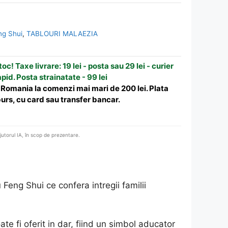
g Shui
,
TABLOURI MALAEZIA
oc! Taxe livrare: 19 lei - posta sau 29 lei - curier
apid. Posta strainatate - 99 lei
n Romania la comenzi mai mari de 200 lei. Plata
urs, cu card sau transfer bancar.
ajutorul IA, în scop de prezentare.
Feng Shui ce confera intregii familii
e fi oferit in dar, fiind un simbol aducator