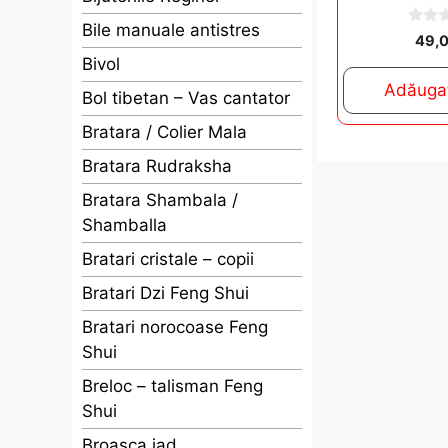
Bile manuale antistres
0
49,
o
Bivol
u
t
Adăugaț
o
Bol tibetan – Vas cantator
f
5
Bratara / Colier Mala
Bratara Rudraksha
Bratara Shambala /
Shamballa
Bratari cristale – copii
Bratari Dzi Feng Shui
Bratari norocoase Feng
Shui
Breloc – talisman Feng
Shui
Broasca jad