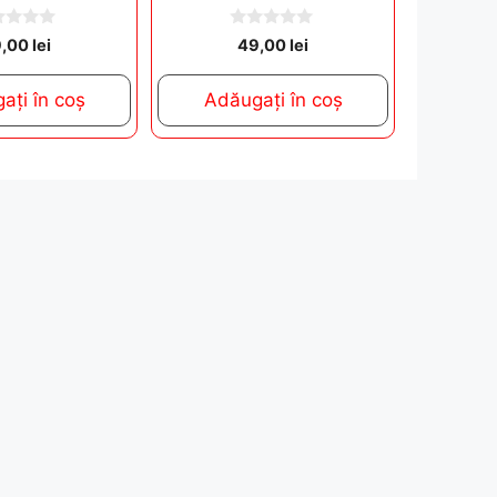
0
9,00
lei
49,00
lei
o
u
t
ați în coș
Adăugați în coș
o
f
5