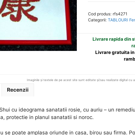
Feng
e
Shui
r
Cod produs:
rfs4271
cu
n
Categorii:
TABLOURI Fen
ideograma
a
sanatatii
t
Livrare rapida din st
i
r
v
Livrare gratuita i
e
ramb
:
Imaginile și textele de pe acest site sunt editate și/sau realizate digital cu 
Recenzii
hui cu ideograma sanatatii rosie, cu auriu – un remediu 
, protectie in planul sanatatii si noroc.
 se poate amplasa oriunde in casa, birou sau firma. Poat