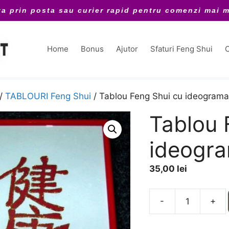
ta prin posta sau curier rapid pentru comenzi mai m
Home
Bonus
Ajutor
Sfaturi Feng Shui
C
/
TABLOURI Feng Shui
/ Tablou Feng Shui cu ideograma 
Tablou 
ideogra
35,00
lei
A
-
+
Cantitate
l
Tablou
t