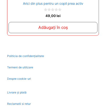
Arici din plus pentru un copil prea activ
0
49,00
lei
o
u
t
Adăugați în coș
o
f
5
Politicia de confidențialitate
Termeni de utilizare
Despre cookie-uri
Livrare și plată
Reclamatii si retur