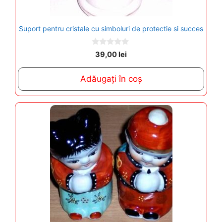
Suport pentru cristale cu simboluri de protectie si succes
0
39,00
lei
o
u
t
Adăugați în coș
o
f
5