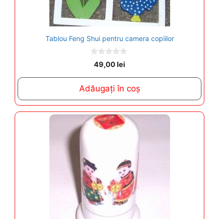
Tablou Feng Shui pentru camera copiilor
0
49,00
lei
o
u
t
Adăugați în coș
o
f
5