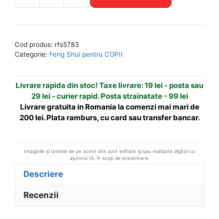
Cantitate
l
Tablou
t
Feng
e
Shui
r
Cod produs:
rfs5783
cu
n
Categorie:
Feng Shui pentru COPII
ideograme
a
de
t
Livrare rapida din stoc! Taxe livrare: 19 lei - posta sau
bun
i
29 lei - curier rapid. Posta strainatate - 99 lei
augur
v
Livrare gratuita in Romania la comenzi mai mari de
e
200 lei. Plata ramburs, cu card sau transfer bancar.
:
Imaginile și textele de pe acest site sunt editate și/sau realizate digital cu
ajutorul IA, în scop de prezentare.
Descriere
Recenzii