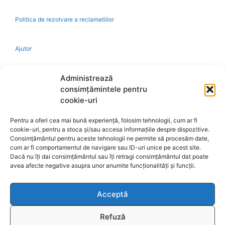
Politica de rezolvare a reclamatiilor
Ajutor
Bio
Administrează
consimțămintele pentru
Identificare firma
cookie-uri
Pentru a oferi cea mai bună experiență, folosim tehnologii, cum ar fi
Retragere din contract
cookie-uri, pentru a stoca și/sau accesa informațiile despre dispozitive.
Consimțământul pentru aceste tehnologii ne permite să procesăm date,
cum ar fi comportamentul de navigare sau ID-uri unice pe acest site.
A.N.P.C.
Dacă nu îți dai consimțământul sau îți retragi consimțământul dat poate
avea afecte negative asupra unor anumite funcționalități și funcții.
Acceptă
Reciclare
Refuză