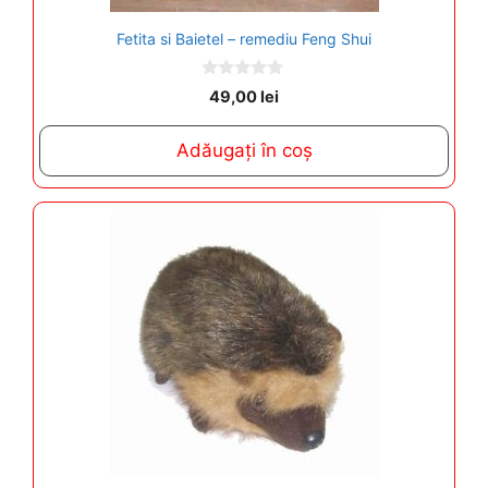
Fetita si Baietel – remediu Feng Shui
0
49,00
lei
o
u
t
Adăugați în coș
o
f
5