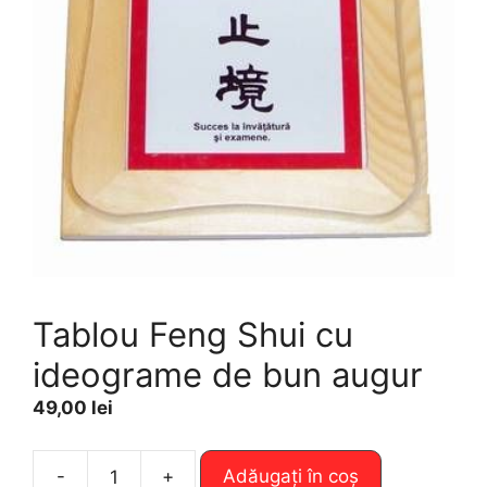
Tablou Feng Shui cu
ideograme de bun augur
49,00
lei
A
-
+
Adăugați în coș