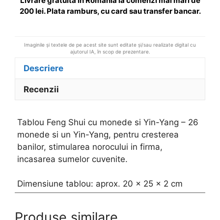
Livrare gratuita in Romania la comenzi mai mari de
:
200 lei. Plata ramburs, cu card sau transfer bancar.
Imaginile și textele de pe acest site sunt editate și/sau realizate digital cu
ajutorul IA, în scop de prezentare.
Descriere
Recenzii
Tablou Feng Shui cu monede si Yin-Yang – 26
monede si un Yin-Yang, pentru cresterea
banilor, stimularea norocului in firma,
incasarea sumelor cuvenite.
Dimensiune tablou: aprox. 20 x 25 x 2 cm
Produse similare