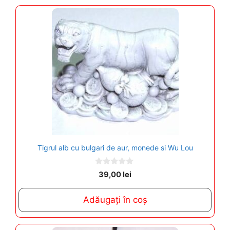
Tigrul alb cu bulgari de aur, monede si Wu Lou
0
39,00
lei
o
u
t
Adăugați în coș
o
f
5