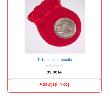
Talisman de protectie
0
39,00
lei
o
u
t
Adăugați în coș
o
f
5