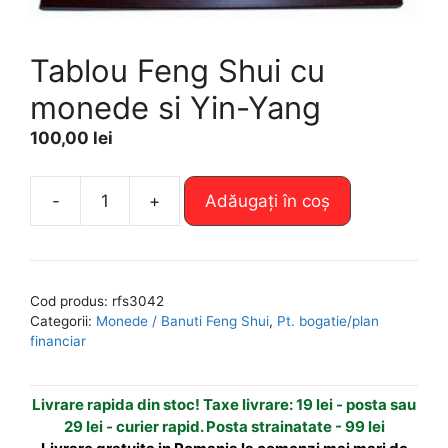
Tablou Feng Shui cu
monede si Yin-Yang
100,00
lei
A
-
+
Adăugați în coș
Cantitate
l
Tablou
t
Feng
e
Shui
r
Cod produs:
rfs3042
cu
n
Categorii:
Monede / Banuti Feng Shui
,
Pt. bogatie/plan
monede
a
financiar
si
t
Yin-
i
Livrare rapida din stoc! Taxe livrare: 19 lei - posta sau
Yang
v
29 lei - curier rapid. Posta strainatate - 99 lei
e