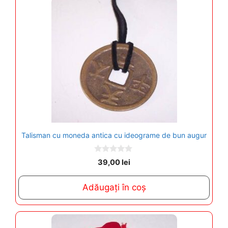
Talisman cu moneda antica cu ideograme de bun augur
0
39,00
lei
o
u
t
Adăugați în coș
o
f
5