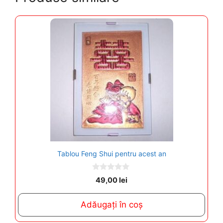
Tablou Feng Shui pentru acest an
0
49,00
lei
o
u
t
Adăugați în coș
o
f
5