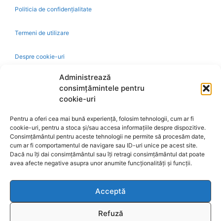
Politicia de confidențialitate
Termeni de utilizare
Despre cookie-uri
Administrează
Livrare și plată
consimțămintele pentru
cookie-uri
Reclamatii si retur
Pentru a oferi cea mai bună experiență, folosim tehnologii, cum ar fi
cookie-uri, pentru a stoca și/sau accesa informațiile despre dispozitive.
Politica de rezolvare a reclamatiilor
Consimțământul pentru aceste tehnologii ne permite să procesăm date,
cum ar fi comportamentul de navigare sau ID-uri unice pe acest site.
Dacă nu îți dai consimțământul sau îți retragi consimțământul dat poate
Ajutor
avea afecte negative asupra unor anumite funcționalități și funcții.
Bio
Acceptă
Identificare firma
Refuză