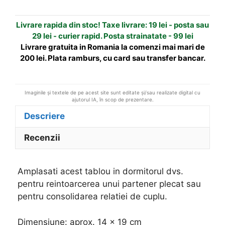
Simbolul
a
Dublei
t
Livrare rapida din stoc! Taxe livrare: 19 lei - posta sau
Fericiri
i
29 lei - curier rapid. Posta strainatate - 99 lei
v
Livrare gratuita in Romania la comenzi mai mari de
e
200 lei. Plata ramburs, cu card sau transfer bancar.
:
Imaginile și textele de pe acest site sunt editate și/sau realizate digital cu
ajutorul IA, în scop de prezentare.
Descriere
Recenzii
Amplasati acest tablou in dormitorul dvs.
pentru reintoarcerea unui partener plecat sau
pentru consolidarea relatiei de cuplu.
Dimensiune: aprox. 14 x 19 cm