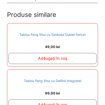
Produse similare
Tablou Feng Shui cu Simbolul Dublei Fericiri
0
49,00
lei
o
u
t
Adăugați în coș
o
f
5
Tablou Feng Shui cu Delfinii dragostei
0
99,00
lei
o
u
t
Adăugați în coș
o