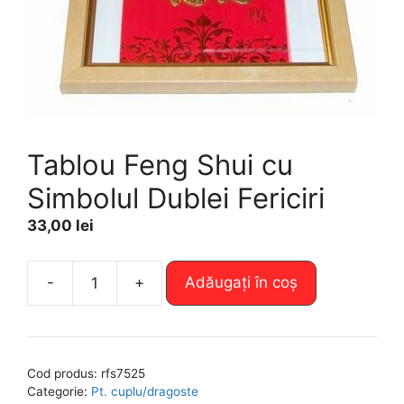
Tablou Feng Shui cu
Simbolul Dublei Fericiri
33,00
lei
A
-
+
Adăugați în coș
Cantitate
l
Tablou
t
Feng
e
Shui
r
Cod produs:
rfs7525
cu
n
Categorie:
Pt. cuplu/dragoste