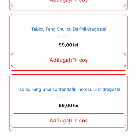
f
5
Tablou Feng Shui cu Delfinii dragostei
0
99,00
lei
o
u
t
Adăugați în coș
o
f
5
Tablou Feng Shui cu trandafirii norocului in dragoste
0
99,00
lei
o
u
t
Adăugați în coș
o
f
5