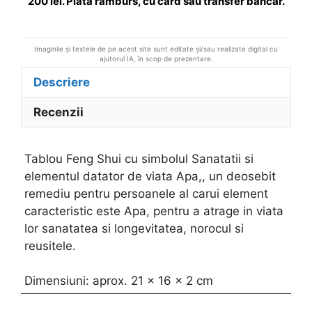
200 lei. Plata ramburs, cu card sau transfer bancar.
:
Imaginile și textele de pe acest site sunt editate și/sau realizate digital cu
ajutorul IA, în scop de prezentare.
Descriere
Recenzii
Tablou Feng Shui cu simbolul Sanatatii si
elementul datator de viata Apa,, un deosebit
remediu pentru persoanele al carui element
caracteristic este Apa, pentru a atrage in viata
lor sanatatea si longevitatea, norocul si
reusitele.
Dimensiuni: aprox. 21 x 16 x 2 cm