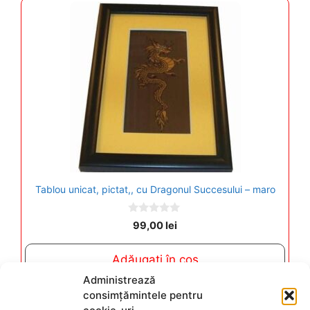
Tablou unicat, pictat,, cu Dragonul Succesului – maro
0
99,00
lei
o
u
t
Adăugați în coș
o
f
Administrează
5
consimțămintele pentru