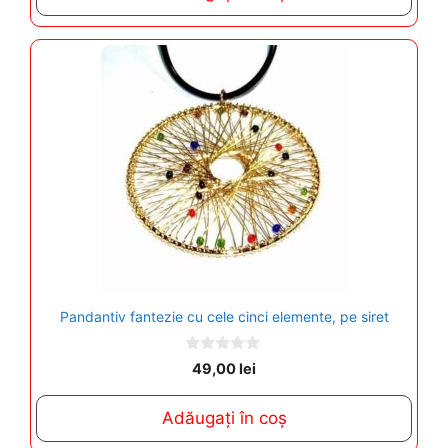
f
5
Pandantiv fantezie cu cele cinci elemente, pe siret
0
49,00
lei
o
u
t
Adăugați în coș
o
f
5