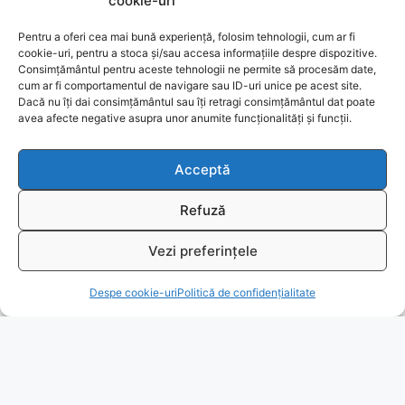
cookie-uri
Pentru a oferi cea mai bună experiență, folosim tehnologii, cum ar fi
Politicia de confidențialitate
cookie-uri, pentru a stoca și/sau accesa informațiile despre dispozitive.
Consimțământul pentru aceste tehnologii ne permite să procesăm date,
cum ar fi comportamentul de navigare sau ID-uri unice pe acest site.
Termeni de utilizare
Dacă nu îți dai consimțământul sau îți retragi consimțământul dat poate
avea afecte negative asupra unor anumite funcționalități și funcții.
Despre cookie-uri
Acceptă
Livrare și plată
Refuză
Reclamatii si retur
Vezi preferințele
Politica de rezolvare a reclamatiilor
T
Despe cookie-uri
Politică de confidențialitate
Ajutor
Bio