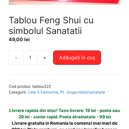
Tablou Feng Shui cu
simbolul Sanatatii
49,00
lei
A
-
+
Adăugați în coș
Cantitate
l
Tablou
t
Feng
e
Shui
r
Cod produs:
tablou322
cu
n
Categorii:
Cele 5 Elemente
,
Pt. longevitate/sanatate
simbolul
a
Sanatatii
t
Livrare rapida din stoc! Taxe livrare: 19 lei - posta sau
i
29 lei - curier rapid. Posta strainatate - 99 lei
v
Livrare gratuita in Romania la comenzi mai mari de
e