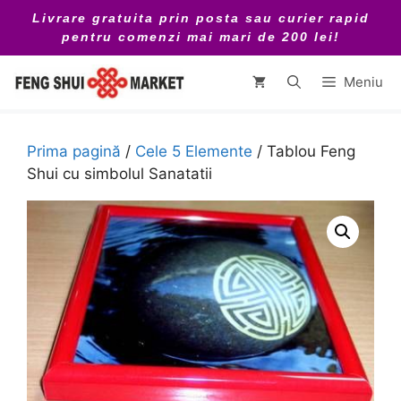
Sari
Livrare gratuita prin posta sau curier rapid
la
pentru comenzi mai mari de 200 lei!
conținut
Meniu
Prima pagină
/
Cele 5 Elemente
/ Tablou Feng
Shui cu simbolul Sanatatii