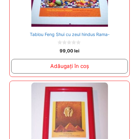
Tablou Feng Shui cu zeul hindus Rama-
0
99,00
lei
o
u
t
Adăugați în coș
o
f
5