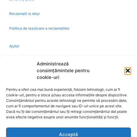
Reclamatii si retur
Politica de rezolvare a reclamatiilor
Ajutor
Bio
Administrează
consimțămintele pentru
Identificare firma
cookie-uri
Pentru a oferi cea mai bună experiență, folosim tehnologii, cum ar fi
Retragere din contract
cookie-uri, pentru a stoca și/sau accesa informațiile despre dispozitive.
Consimțământul pentru aceste tehnologii ne permite să procesăm date,
cum ar fi comportamentul de navigare sau ID-uri unice pe acest site.
A.N.P.C.
Dacă nu îți dai consimțământul sau îți retragi consimțământul dat poate
avea afecte negative asupra unor anumite funcționalități și funcții.
Acceptă