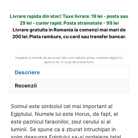
Soim
a
t
Livrare rapida din stoc! Taxe livrare: 19 lei - posta sau
i
29 lei - curier rapid. Posta strainatate - 99 lei
v
Livrare gratuita in Romania la comenzi mai mari de
e
200 lei. Plata ramburs, cu card sau transfer bancar.
:
Imaginile și textele de pe acest site sunt editate și/sau realizate digital cu
ajutorul IA, în scop de prezentare.
Descriere
Recenzii
Soimul este simbolul cel mai important al
Egiptului. Numele lui este Horus, de fapt, el
este paznicul faraonilor, zeul cerului si al
luminii. Se spune ca a zburat intruchipat in
soim deasupra Egiptului sa-si protejeze tatal,