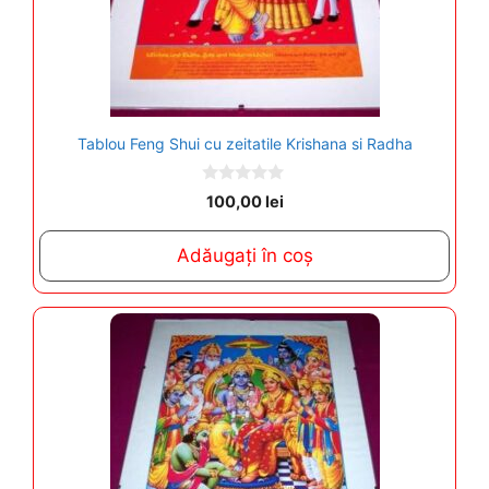
Tablou Feng Shui cu zeitatile Krishana si Radha
0
100,00
lei
o
u
t
Adăugați în coș
o
f
5