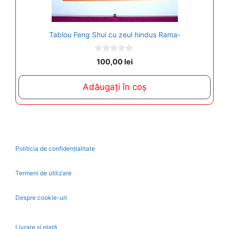
Tablou Feng Shui cu zeul hindus Rama-
0
100,00
lei
o
u
t
Adăugați în coș
o
f
5
Politicia de confidențialitate
Termeni de utilizare
Despre cookie-uri
Livrare și plată