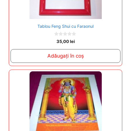
Tablou Feng Shui cu Faraonul
0
35,00
lei
o
u
t
Adăugați în coș
o
f
5