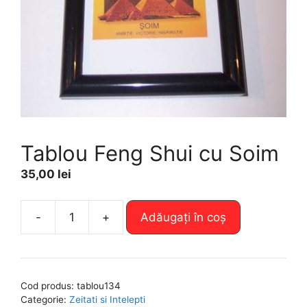
Tablou Feng Shui cu Soim
35,00
lei
A
-
+
Adăugați în coș
Cantitate
l
Tablou
t
Feng
e
Shui
r
Cod produs:
tablou134
cu
n
Categorie:
Zeitati si Intelepti