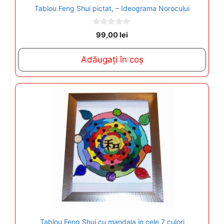
Tablou Feng Shui pictat, – Ideograma Norocului
0
99,00
lei
o
u
t
Adăugați în coș
o
f
5
Tablou Feng Shui cu mandala in cele 7 culori