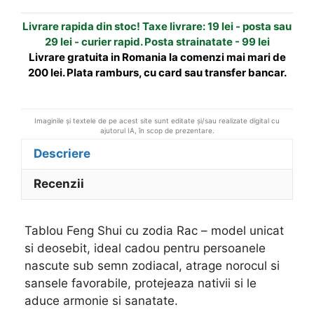
i
Livrare rapida din stoc! Taxe livrare: 19 lei - posta sau
v
29 lei - curier rapid. Posta strainatate - 99 lei
e
Livrare gratuita in Romania la comenzi mai mari de
:
200 lei. Plata ramburs, cu card sau transfer bancar.
Imaginile și textele de pe acest site sunt editate și/sau realizate digital cu
ajutorul IA, în scop de prezentare.
Descriere
Recenzii
Tablou Feng Shui cu zodia Rac – model unicat
si deosebit, ideal cadou pentru persoanele
nascute sub semn zodiacal, atrage norocul si
sansele favorabile, protejeaza nativii si le
aduce armonie si sanatate.