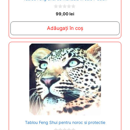
0
99,00
lei
o
u
t
Adăugați în coș
o
f
5
Tablou Feng Shui pentru noroc si protectie