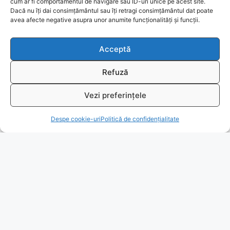
cum ar fi comportamentul de navigare sau ID-uri unice pe acest site.
Dacă nu îți dai consimțământul sau îți retragi consimțământul dat poate
Ajutor
avea afecte negative asupra unor anumite funcționalități și funcții.
Bio
Acceptă
Identificare firma
Refuză
Retragere din contract
Vezi preferințele
T
Despe cookie-uri
Politică de confidențialitate
A.N.P.C.
Reciclare
© 2026
www.fengshui-market.ro
- remedii, cadouri și