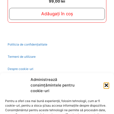
99,00
lei
o
u
t
Adăugați în coș
o
f
5
Politicia de confidențialitate
Termeni de utilizare
Despre cookie-uri
Administrează
Livrare și plată
consimțămintele pentru
cookie-uri
Reclamatii si retur
Pentru a oferi cea mai bună experiență, folosim tehnologii, cum ar fi
cookie-uri, pentru a stoca și/sau accesa informațiile despre dispozitive.
Politica de rezolvare a reclamatiilor
Consimțământul pentru aceste tehnologii ne permite să procesăm date,