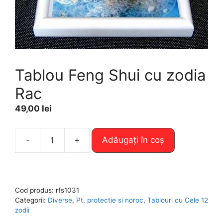
Tablou Feng Shui cu zodia
Rac
49,00
lei
A
-
+
Adăugați în coș
Cantitate
l
Tablou
t
Feng
e
Shui
r
Cod produs:
rfs1031
cu
n
Categorii:
Diverse
,
Pt. protectie si noroc
,
Tablouri cu Cele 12
zodia
a
zodii
Rac
t