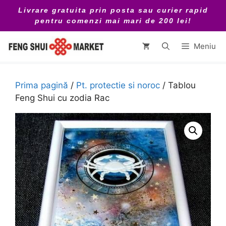
Sari
Livrare gratuita prin posta sau curier rapid
la
pentru comenzi mai mari de 200 lei!
conținut
Meniu
Prima pagină
/
Pt. protectie si noroc
/ Tablou
Feng Shui cu zodia Rac