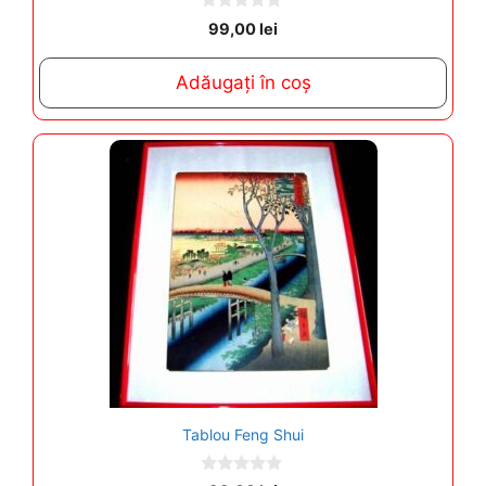
0
99,00
lei
o
u
t
Adăugați în coș
o
f
5
Tablou Feng Shui
0