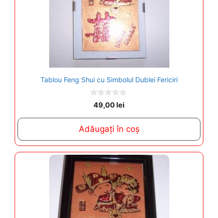
Tablou Feng Shui cu Simbolul Dublei Fericiri
0
49,00
lei
o
u
t
Adăugați în coș
o
f
5