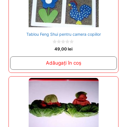
Tablou Feng Shui pentru camera copiilor
0
49,00
lei
o
u
t
Adăugați în coș
o
f
5