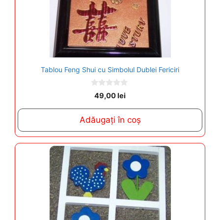
Tablou Feng Shui cu Simbolul Dublei Fericiri
0
49,00
lei
o
u
t
Adăugați în coș
o
f
5