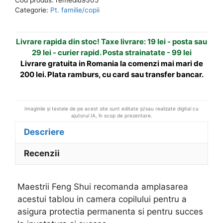
pentru
n
Categorie:
Pt. familie/copii
camera
a
copilului
t
Livrare rapida din stoc! Taxe livrare: 19 lei - posta sau
i
29 lei - curier rapid. Posta strainatate - 99 lei
v
Livrare gratuita in Romania la comenzi mai mari de
e
200 lei. Plata ramburs, cu card sau transfer bancar.
:
Imaginile și textele de pe acest site sunt editate și/sau realizate digital cu
ajutorul IA, în scop de prezentare.
Descriere
Recenzii
Maestrii Feng Shui recomanda amplasarea
acestui tablou in camera copilului pentru a
asigura protectia permanenta si pentru succes