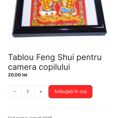
Tablou Feng Shui pentru
camera copilului
20,00
lei
A
-
+
Adăugați în coș
Cantitate
l
Tablou
t
Feng
e
Shui
r
Cod produs:
remediu9305