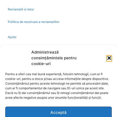
Reclamatii si retur
Politica de rezolvare a reclamatiilor
Ajutor
Bio
Administrează
consimțămintele pentru
Identificare firma
cookie-uri
Pentru a oferi cea mai bună experiență, folosim tehnologii, cum ar fi
Retragere din contract
cookie-uri, pentru a stoca și/sau accesa informațiile despre dispozitive.
Consimțământul pentru aceste tehnologii ne permite să procesăm date,
cum ar fi comportamentul de navigare sau ID-uri unice pe acest site.
A.N.P.C.
Dacă nu îți dai consimțământul sau îți retragi consimțământul dat poate
avea afecte negative asupra unor anumite funcționalități și funcții.
Acceptă