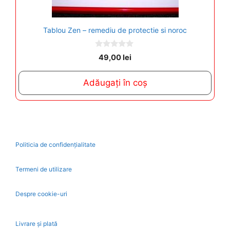
Tablou Zen – remediu de protectie si noroc
0
49,00
lei
o
u
t
Adăugați în coș
o
f
5
Politicia de confidențialitate
Termeni de utilizare
Despre cookie-uri
Livrare și plată