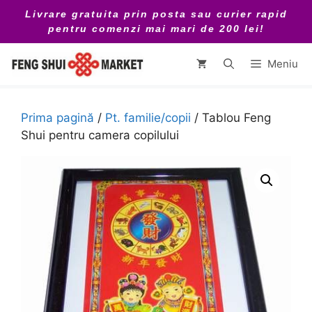
Sari
Livrare gratuita prin posta sau curier rapid
la
pentru comenzi mai mari de 200 lei!
conținut
Meniu
Prima pagină
/
Pt. familie/copii
/ Tablou Feng
Shui pentru camera copilului