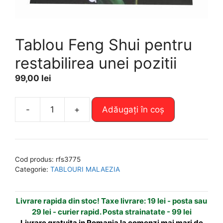
Tablou Feng Shui pentru
restabilirea unei pozitii
99,00
lei
A
-
+
Adăugați în coș
Cantitate
l
Tablou
t
Feng
e
Shui
r
Cod produs:
rfs3775
pentru
n
Categorie:
TABLOURI MALAEZIA
restabilirea
a
unei
t
Livrare rapida din stoc! Taxe livrare: 19 lei - posta sau
pozitii
i
29 lei - curier rapid. Posta strainatate - 99 lei
v
Livrare gratuita in Romania la comenzi mai mari de