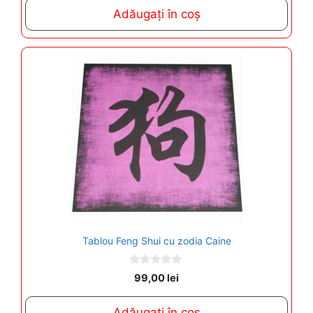
t
Adăugați în coș
o
f
5
Tablou Feng Shui cu zodia Caine
0
99,00
lei
o
u
t
Adăugați în coș
o