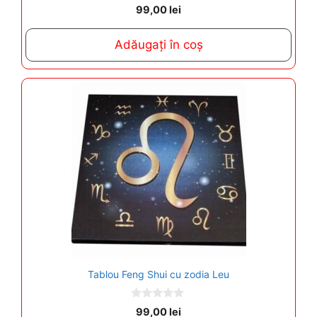
0
99,00
lei
o
u
t
Adăugați în coș
o
f
5
Tablou Feng Shui cu zodia Leu
0
99,00
lei