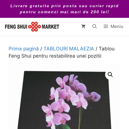
Sari
Livrare gratuita prin posta sau curier rapid
la
pentru comenzi mai mari de 200 lei!
conținut
Meniu
Prima pagină
/
TABLOURI MALAEZIA
/ Tablou
Feng Shui pentru restabilirea unei pozitii