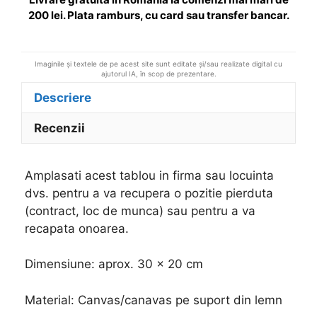
e
200 lei. Plata ramburs, cu card sau transfer bancar.
:
Imaginile și textele de pe acest site sunt editate și/sau realizate digital cu
ajutorul IA, în scop de prezentare.
Descriere
Recenzii
Amplasati acest tablou in firma sau locuinta
dvs. pentru a va recupera o pozitie pierduta
(contract, loc de munca) sau pentru a va
recapata onoarea.
Dimensiune: aprox. 30 x 20 cm
Material: Canvas/canavas pe suport din lemn