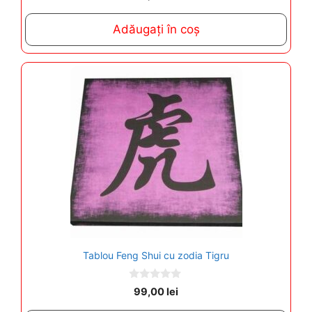
o
u
t
Adăugați în coș
o
f
5
Tablou Feng Shui cu zodia Tigru
0
99,00
lei
o
u