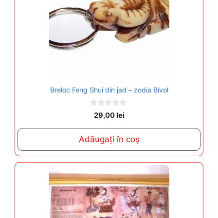
Breloc Feng Shui din jad – zodia Bivol
0
29,00
lei
o
u
t
Adăugați în coș
o
f
5