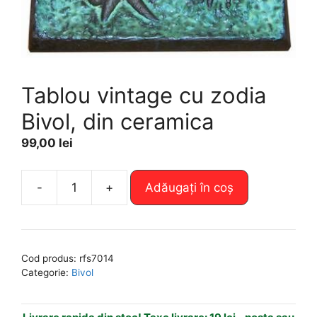
Tablou vintage cu zodia
Bivol, din ceramica
99,00
lei
A
-
+
Adăugați în coș
Cantitate
l
Tablou
t
vintage
e
cu
r
Cod produs:
rfs7014
zodia
n
Categorie:
Bivol
Bivol,
a
din
t