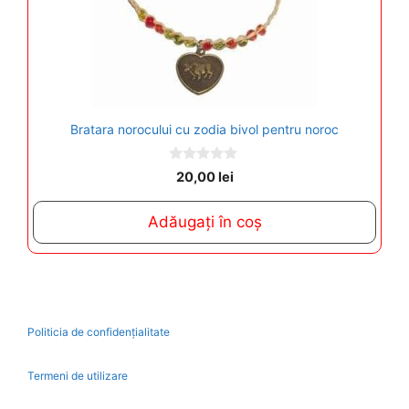
Bratara norocului cu zodia bivol pentru noroc
0
20,00
lei
o
u
t
Adăugați în coș
o
f
5
Politicia de confidențialitate
Termeni de utilizare