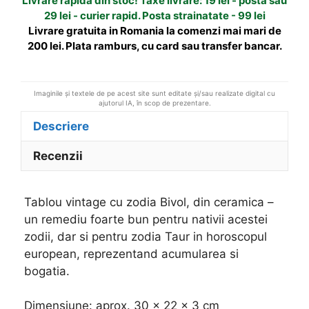
Livrare rapida din stoc! Taxe livrare: 19 lei - posta sau
ceramica
i
29 lei - curier rapid. Posta strainatate - 99 lei
v
Livrare gratuita in Romania la comenzi mai mari de
e
200 lei. Plata ramburs, cu card sau transfer bancar.
:
Imaginile și textele de pe acest site sunt editate și/sau realizate digital cu
ajutorul IA, în scop de prezentare.
Descriere
Recenzii
Tablou vintage cu zodia Bivol, din ceramica –
un remediu foarte bun pentru nativii acestei
zodii, dar si pentru zodia Taur in horoscopul
european, reprezentand acumularea si
bogatia.
Dimensiune: aprox. 30 x 22 x 3 cm