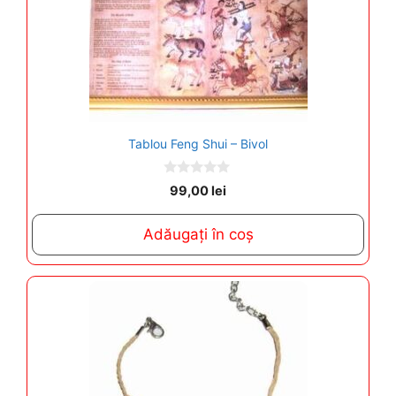
Tablou Feng Shui – Bivol
0
99,00
lei
o
u
t
Adăugați în coș
o
f
5