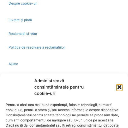
Despre cookie-uri
Livrare și plată
Reclamatii si retur
Politica de rezolvare a reclamatiilor
Ajutor
Bio
Administrează
consimțămintele pentru
Identificare firma
cookie-uri
Pentru a oferi cea mai bună experiență, folosim tehnologii, cum ar fi
Retragere din contract
cookie-uri, pentru a stoca și/sau accesa informațiile despre dispozitive.
Consimțământul pentru aceste tehnologii ne permite să procesăm date,
cum ar fi comportamentul de navigare sau ID-uri unice pe acest site.
A.N.P.C.
Dacă nu îți dai consimțământul sau îți retragi consimțământul dat poate