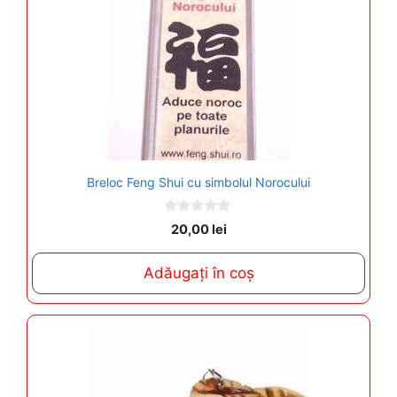
Breloc Feng Shui cu simbolul Norocului
0
20,00
lei
o
u
t
Adăugați în coș
o
f
5