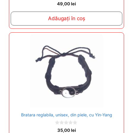
0
49,00
lei
o
u
t
Adăugați în coș
o
f
5
Bratara reglabila, unisex, din piele, cu Yin-Yang
0
35,00
lei
o