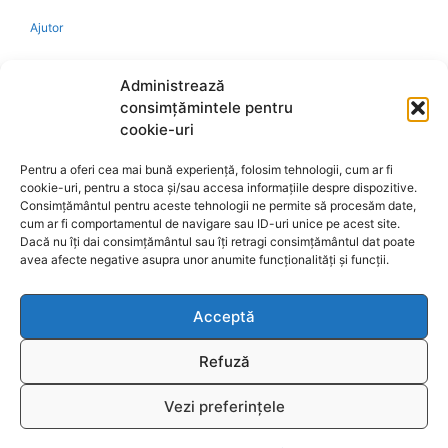
Ajutor
Bio
Administrează
consimțămintele pentru
Identificare firma
cookie-uri
Pentru a oferi cea mai bună experiență, folosim tehnologii, cum ar fi
Retragere din contract
cookie-uri, pentru a stoca și/sau accesa informațiile despre dispozitive.
Consimțământul pentru aceste tehnologii ne permite să procesăm date,
cum ar fi comportamentul de navigare sau ID-uri unice pe acest site.
A.N.P.C.
Dacă nu îți dai consimțământul sau îți retragi consimțământul dat poate
avea afecte negative asupra unor anumite funcționalități și funcții.
Acceptă
Reciclare
Refuză
Vezi preferințele
© 2026
www.fengshui-market.ro
- remedii, cadouri și
T
produse Feng Shui