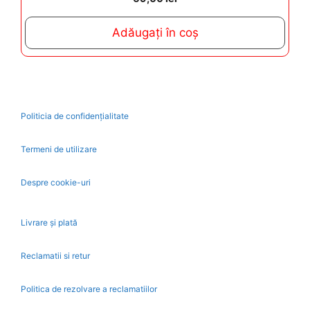
o
u
t
Adăugați în coș
o
f
5
Politicia de confidențialitate
Termeni de utilizare
Despre cookie-uri
Livrare și plată
Reclamatii si retur
Politica de rezolvare a reclamatiilor