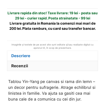
canvas
a
si
t
Livrare rapida din stoc! Taxe livrare: 19 lei - posta sau
rama
i
29 lei - curier rapid. Posta strainatate - 99 lei
din
v
Livrare gratuita in Romania la comenzi mai mari de
lemn
e
200 lei. Plata ramburs, cu card sau transfer bancar.
:
Imaginile și textele de pe acest site sunt editate și/sau realizate digital cu
ajutorul IA, în scop de prezentare.
Descriere
Recenzii
Tablou Yin-Yang pe canvas si rama din lemn –
un decor pentru sufragerie. Atrage echilibrul si
linistea in familie. Va ajuta sa gasiti cea mai
buna cale de a comunica cu cei din jur.