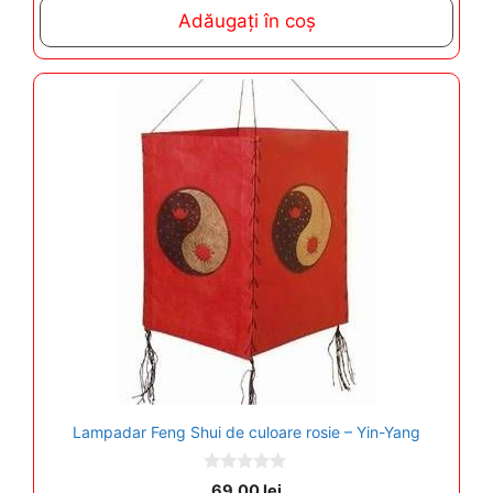
t
Adăugați în coș
o
f
5
Lampadar Feng Shui de culoare rosie – Yin-Yang
0
69,00
lei