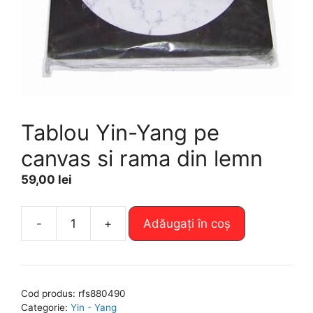
Tablou Yin-Yang pe
canvas si rama din lemn
59,00
lei
A
-
+
Adăugați în coș
Cantitate
l
Tablou
t
Yin-
e
Yang
r
Cod produs:
rfs880490
pe
n
Categorie:
Yin - Yang