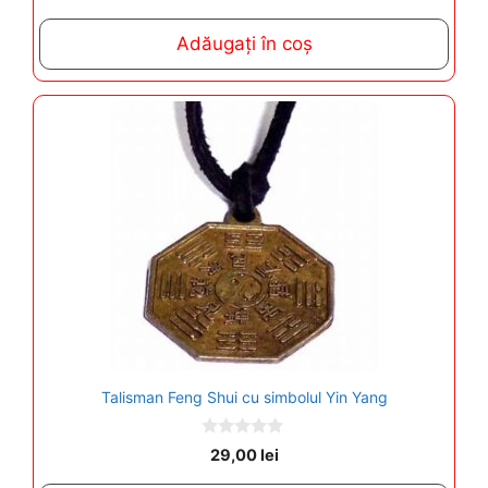
u
t
Adăugați în coș
o
f
5
Talisman Feng Shui cu simbolul Yin Yang
0
29,00
lei
o
u