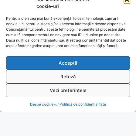
cookie-uri
Reclamatii si retur
Pentru a oferi cea mai bună experiență, folosim tehnologii, cum ar fi
cookie-uri, pentru a stoca și/sau accesa informațiile despre dispozitive.
Politica de rezolvare a reclamatiilor
Consimțământul pentru aceste tehnologii ne permite să procesăm date,
cum ar fi comportamentul de navigare sau ID-uri unice pe acest site.
Dacă nu îți dai consimțământul sau îți retragi consimțământul dat poate
Ajutor
avea afecte negative asupra unor anumite funcționalități și funcții.
Bio
Acceptă
Identificare firma
Refuză
Retragere din contract
Vezi preferințele
T
Despe cookie-uri
Politică de confidențialitate
A.N.P.C.