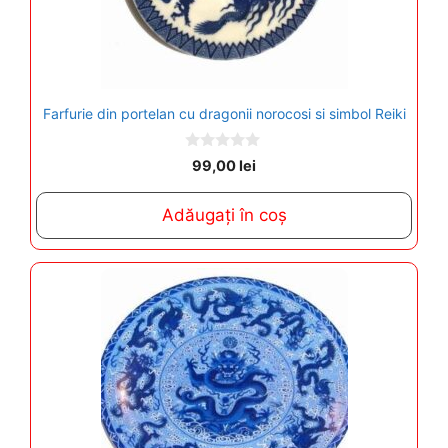
Farfurie din portelan cu dragonii norocosi si simbol Reiki
0
99,00
lei
o
u
t
Adăugați în coș
o
f
5