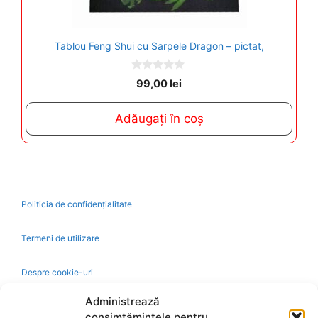
Tablou Feng Shui cu Sarpele Dragon – pictat,
0
99,00
lei
o
u
t
Adăugați în coș
o
f
5
Politicia de confidențialitate
Termeni de utilizare
Despre cookie-uri
Administrează
Livrare și plată
consimțămintele pentru