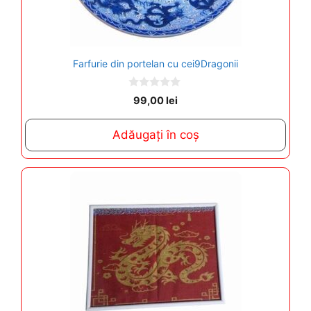
Farfurie din portelan cu cei9Dragonii
0
99,00
lei
o
u
t
Adăugați în coș
o
f
5