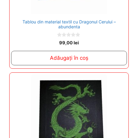
Tablou din material textil cu Dragonul Cerului –
abundenta
0
99,00
lei
o
u
t
Adăugați în coș
o
f
5