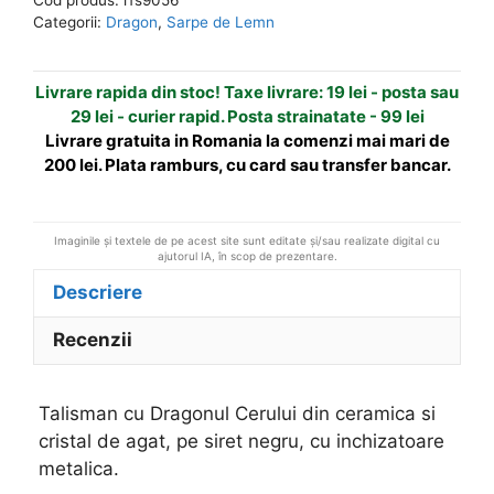
Cerului
n
Categorii:
Dragon
,
Sarpe de Lemn
din
a
ceramica
t
Livrare rapida din stoc! Taxe livrare: 19 lei - posta sau
i
29 lei - curier rapid. Posta strainatate - 99 lei
v
Livrare gratuita in Romania la comenzi mai mari de
e
200 lei. Plata ramburs, cu card sau transfer bancar.
:
Imaginile și textele de pe acest site sunt editate și/sau realizate digital cu
ajutorul IA, în scop de prezentare.
Descriere
Recenzii
Talisman cu Dragonul Cerului din ceramica si
cristal de agat, pe siret negru, cu inchizatoare
metalica.