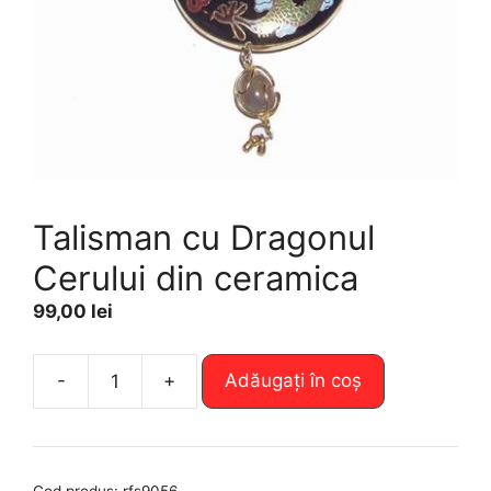
Talisman cu Dragonul
Cerului din ceramica
99,00
lei
A
-
+
Adăugați în coș
Cantitate
l
Talisman
t
cu
e
Dragonul
r
Cod produs:
rfs9056