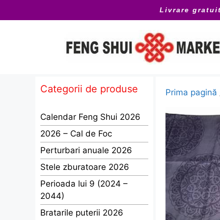
Sari
Livrare gratui
la
conținut
Categorii de produse
Prima pagină
Calendar Feng Shui 2026
2026 – Cal de Foc
Perturbari anuale 2026
Stele zburatoare 2026
Perioada lui 9 (2024 –
2044)
Bratarile puterii 2026