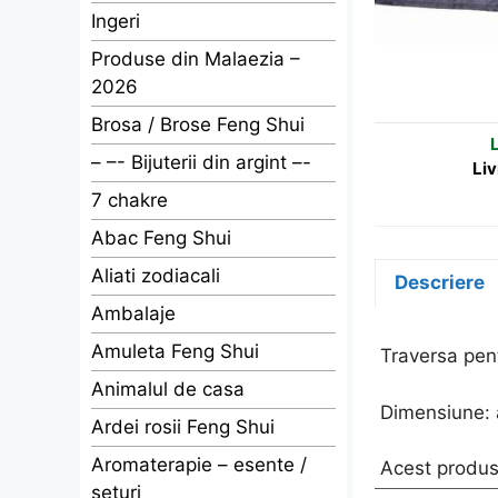
Ingeri
Produse din Malaezia –
2026
Brosa / Brose Feng Shui
L
– –- Bijuterii din argint –-
Liv
7 chakre
Abac Feng Shui
Aliati zodiacali
Descriere
Ambalaje
Amuleta Feng Shui
Traversa pen
Animalul de casa
Dimensiune: 
Ardei rosii Feng Shui
Aromaterapie – esente /
Acest produs 
seturi