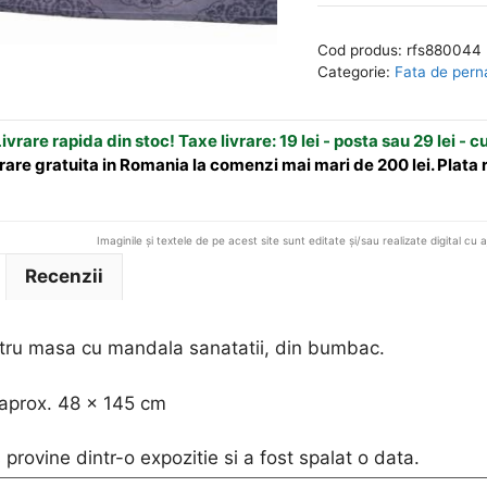
pentru
e
masa
r
Cod produs:
rfs880044
cu
n
Categorie:
Fata de pern
mandala
a
sanatatii
t
ivrare rapida din stoc! Taxe livrare: 19 lei - posta sau 29 lei - c
i
rare gratuita in Romania la comenzi mai mari de 200 lei. Plata
v
e
:
Imaginile și textele de pe acest site sunt editate și/sau realizate digital cu 
Recenzii
tru masa cu mandala sanatatii, din bumbac.
aprox. 48 x 145 cm
provine dintr-o expozitie si a fost spalat o data.