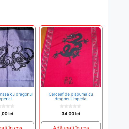
 masa cu dragonul
Cerceaf de plapuma cu
mperial
dragonul imperial
0
9,00
lei
34,00
lei
o
u
t
ați în coș
Adăugați în coș
o