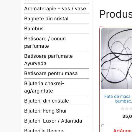
Aromaterapie – vas / vase
Produs
Baghete din cristal
Bambus
Betisoare / conuri
parfumate
Betisoare parfumate
Ayurveda
Betisoare pentru masa
Bijuteria chakrei-
ag/argintate
Fata de masa 
Bijuterii din cristale
bumbac, 
Bijuterii Feng Shui
0
35,
o
Bijuterii Luxor / Atlantida
u
t
Bijuteriile Reginei
Adăugaț
o