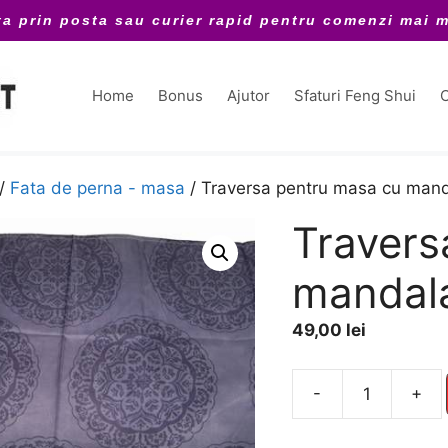
ta prin posta sau curier rapid pentru comenzi mai m
Home
Bonus
Ajutor
Sfaturi Feng Shui
C
/
Fata de perna - masa
/ Traversa pentru masa cu mand
Travers
mandala
49,00
lei
A
-
+
Cantitate
l
Traversa
t