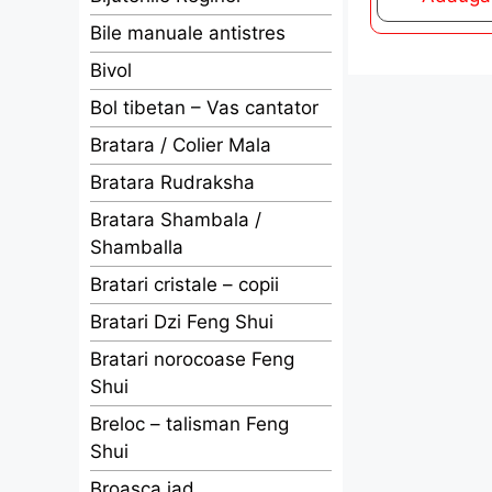
f
5
Bile manuale antistres
Bivol
Bol tibetan – Vas cantator
Bratara / Colier Mala
Bratara Rudraksha
Bratara Shambala /
Shamballa
Bratari cristale – copii
Bratari Dzi Feng Shui
Bratari norocoase Feng
Shui
Breloc – talisman Feng
Shui
Broasca jad