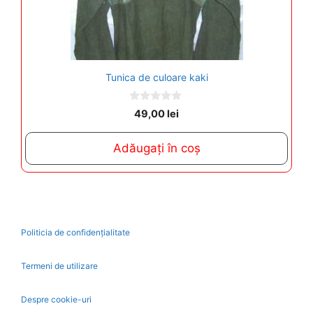
Tunica de culoare kaki
0
49,00
lei
o
u
t
Adăugați în coș
o
f
5
Politicia de confidențialitate
Termeni de utilizare
Despre cookie-uri