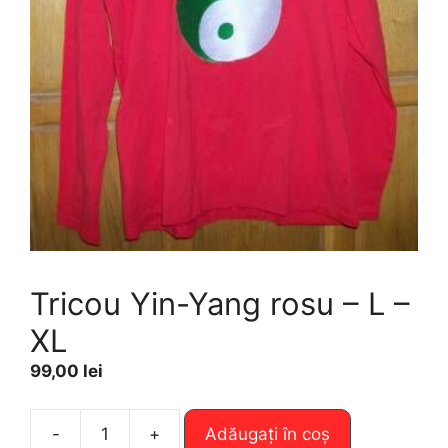
Tricou Yin-Yang rosu – L –
XL
99,00
lei
A
-
+
Adăugați în coș
Cantitate
l