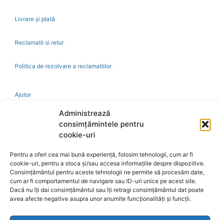
Livrare și plată
Reclamatii si retur
Politica de rezolvare a reclamatiilor
Ajutor
Administrează
Bio
consimțămintele pentru
cookie-uri
Identificare firma
Pentru a oferi cea mai bună experiență, folosim tehnologii, cum ar fi
cookie-uri, pentru a stoca și/sau accesa informațiile despre dispozitive.
Retragere din contract
Consimțământul pentru aceste tehnologii ne permite să procesăm date,
cum ar fi comportamentul de navigare sau ID-uri unice pe acest site.
Dacă nu îți dai consimțământul sau îți retragi consimțământul dat poate
A.N.P.C.
avea afecte negative asupra unor anumite funcționalități și funcții.