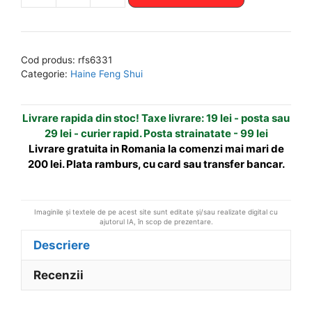
Tricou
t
Yin-
e
Yang
r
Cod produs:
rfs6331
rosu
n
Categorie:
Haine Feng Shui
-
a
L
t
Livrare rapida din stoc! Taxe livrare: 19 lei - posta sau
-
i
29 lei - curier rapid. Posta strainatate - 99 lei
XL
v
Livrare gratuita in Romania la comenzi mai mari de
e
200 lei. Plata ramburs, cu card sau transfer bancar.
:
Imaginile și textele de pe acest site sunt editate și/sau realizate digital cu
ajutorul IA, în scop de prezentare.
Descriere
Recenzii