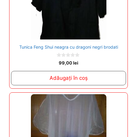
Tunica Feng Shui neagra cu dragoni negri brodati
0
99,00
lei
o
u
t
Adăugați în coș
o
f
5