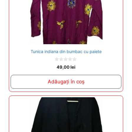
Tunica indiana din bumbac cu paiete
0
49,00
lei
o
u
t
Adăugați în coș
o
f
5