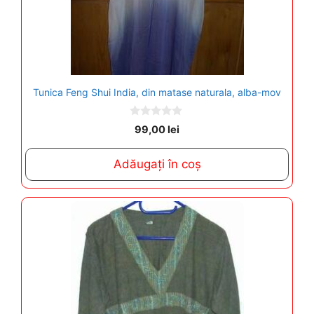
Tunica Feng Shui India, din matase naturala, alba-mov
0
99,00
lei
o
u
t
Adăugați în coș
o
f
5