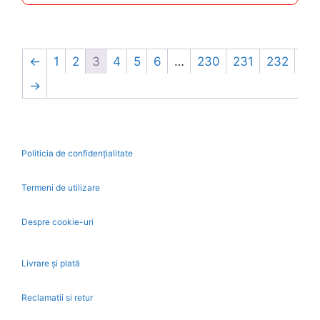
5
←
1
2
3
4
5
6
…
230
231
232
→
Politicia de confidențialitate
Termeni de utilizare
Despre cookie-uri
Livrare și plată
Reclamatii si retur