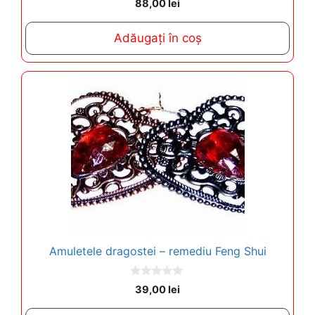
88,00
lei
o
u
t
Adăugați în coș
o
f
5
Amuletele dragostei – remediu Feng Shui
0
39,00
lei
o
u
t