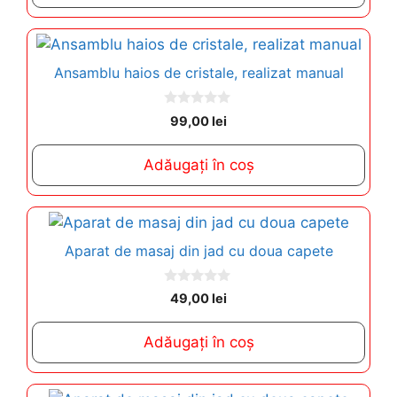
5
Ansamblu haios de cristale, realizat manual
0
99,00
lei
o
u
t
Adăugați în coș
o
f
5
Aparat de masaj din jad cu doua capete
0
49,00
lei
o
u
t
Adăugați în coș
o
f
5