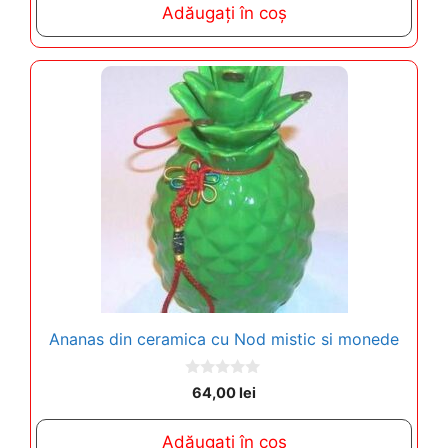
Adăugați în coș
o
f
5
Ananas din ceramica cu Nod mistic si monede
0
64,00
lei
o
u
t
Adăugați în coș
o