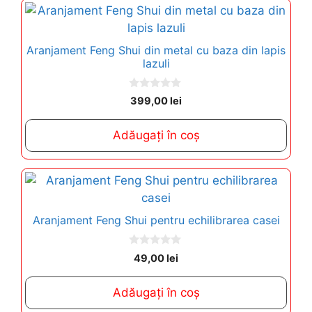
Aranjament Feng Shui din metal cu baza din lapis
lazuli
0
399,00
lei
o
u
t
Adăugați în coș
o
f
5
Aranjament Feng Shui pentru echilibrarea casei
0
49,00
lei
o
u
t
Adăugați în coș
o
f