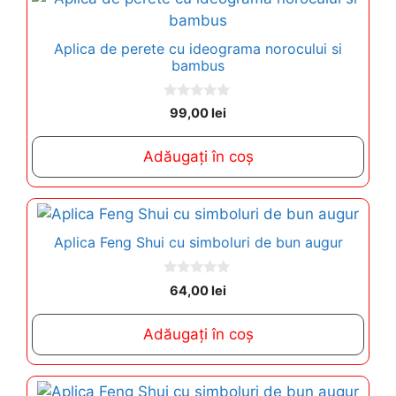
Aplica de perete cu ideograma norocului si
bambus
0
99,00
lei
o
u
t
Adăugați în coș
o
f
5
Aplica Feng Shui cu simboluri de bun augur
0
64,00
lei
o
u
t
Adăugați în coș
o
f
5