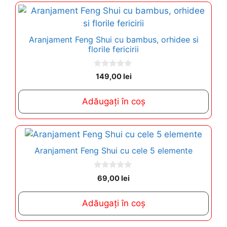
Aranjament Feng Shui cu bambus, orhidee si
florile fericirii
0
149,00
lei
o
u
t
Adăugați în coș
o
f
5
Aranjament Feng Shui cu cele 5 elemente
0
69,00
lei
o
u
t
Adăugați în coș
o
f
5