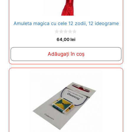
Amuleta magica cu cele 12 zodii, 12 ideograme
0
64,00
lei
o
u
t
Adăugați în coș
o
f
5