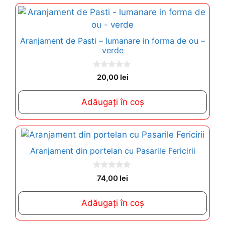
Aranjament de Pasti – lumanare in forma de ou –
verde
0
20,00
lei
o
u
t
Adăugați în coș
o
f
5
Aranjament din portelan cu Pasarile Fericirii
0
74,00
lei
o
u
t
Adăugați în coș
o
f
5