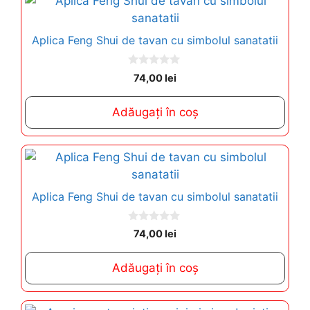
Aplica Feng Shui de tavan cu simbolul sanatatii
0
74,00
lei
o
u
t
Adăugați în coș
o
f
5
Aplica Feng Shui de tavan cu simbolul sanatatii
0
74,00
lei
o
u
t
Adăugați în coș
o
f
5