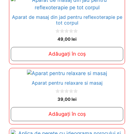
Aparat de masaj din jad pentru reflexoterapie pe
tot corpul
0
49,00
lei
o
u
t
Adăugați în coș
o
f
5
Aparat pentru relaxare si masaj
0
39,00
lei
o
u
t
Adăugați în coș
o
f
5