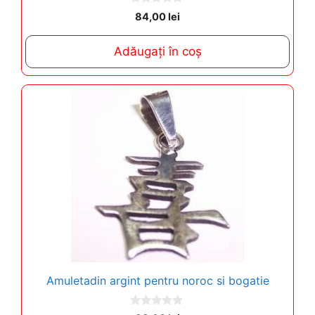
0
84,00
lei
o
u
t
Adăugați în coș
o
f
5
Amuletadin argint pentru noroc si bogatie
0