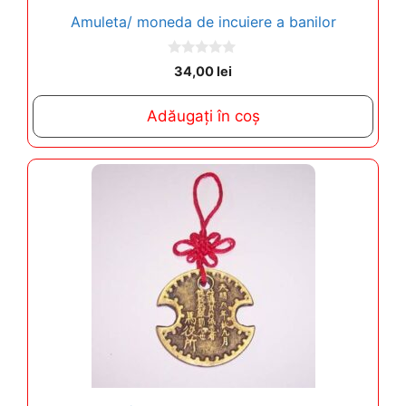
Amuleta/ moneda de incuiere a banilor
0
34,00
lei
o
u
t
Adăugați în coș
o
f
5