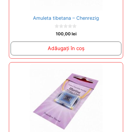
Amuleta tibetana – Chenrezig
0
100,00
lei
o
u
t
Adăugați în coș
o
f
5