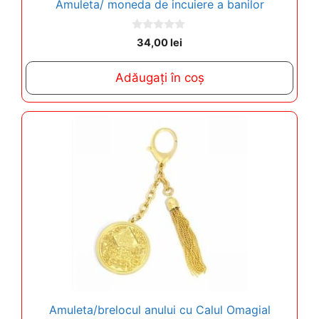
Amuleta/ moneda de incuiere a banilor
0
34,00
lei
o
u
t
Adăugați în coș
o
f
5
Amuleta/brelocul anului cu Calul Omagial