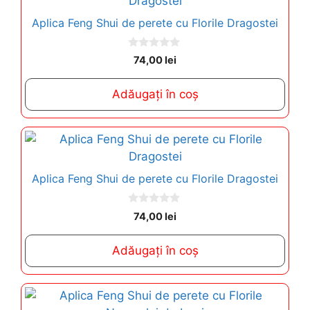
Aplica Feng Shui de perete cu Florile Dragostei
0
74,00
lei
o
u
t
Adăugați în coș
o
f
5
Aplica Feng Shui de perete cu Florile Dragostei
0
74,00
lei
o
u
t
Adăugați în coș
o
f
5