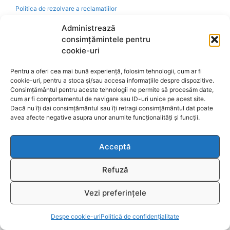
Politica de rezolvare a reclamatiilor
Administrează
Ajutor
consimțămintele pentru
cookie-uri
Bio
Pentru a oferi cea mai bună experiență, folosim tehnologii, cum ar fi
cookie-uri, pentru a stoca și/sau accesa informațiile despre dispozitive.
Identificare firma
Consimțământul pentru aceste tehnologii ne permite să procesăm date,
cum ar fi comportamentul de navigare sau ID-uri unice pe acest site.
Dacă nu îți dai consimțământul sau îți retragi consimțământul dat poate
Retragere din contract
avea afecte negative asupra unor anumite funcționalități și funcții.
A.N.P.C.
Acceptă
Refuză
Vezi preferințele
Reciclare
Item added to cart.
Checkout
T
0 items -
0,00
lei
Despe cookie-uri
Politică de confidențialitate
Informații legale: