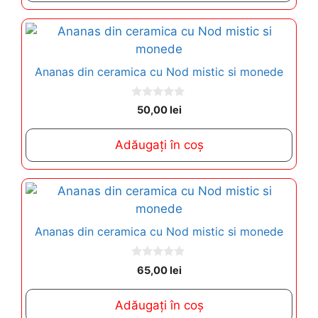
5
Ananas din ceramica cu Nod mistic si monede
0
50,00
lei
o
u
t
Adăugați în coș
o
f
5
Ananas din ceramica cu Nod mistic si monede
0
65,00
lei
o
u
t
Adăugați în coș
o
f