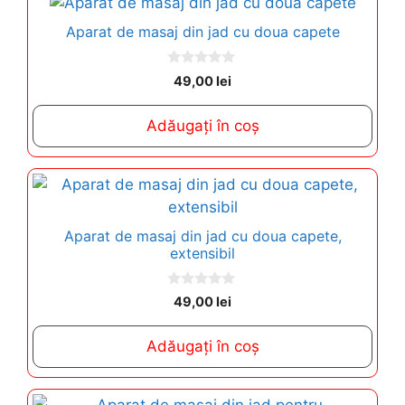
Aparat de masaj din jad cu doua capete
0
49,00
lei
o
u
t
Adăugați în coș
o
f
5
Aparat de masaj din jad cu doua capete,
extensibil
0
49,00
lei
o
u
t
Adăugați în coș
o
f
5