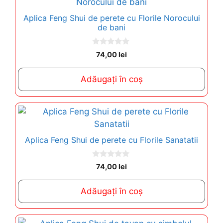
Aplica Feng Shui de perete cu Florile Norocului
de bani
0
74,00
lei
o
u
t
Adăugați în coș
o
f
5
Aplica Feng Shui de perete cu Florile Sanatatii
0
74,00
lei
o
u
t
Adăugați în coș
o
f
5