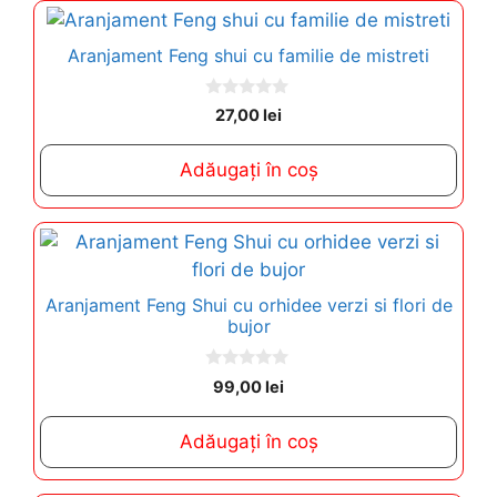
Aranjament Feng shui cu familie de mistreti
0
27,00
lei
o
u
t
Adăugați în coș
o
f
5
Aranjament Feng Shui cu orhidee verzi si flori de
bujor
0
99,00
lei
o
u
t
Adăugați în coș
o
f
5