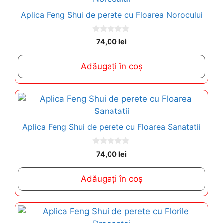
Aplica Feng Shui de perete cu Floarea Norocului
0
74,00
lei
o
u
t
Adăugați în coș
o
f
5
Aplica Feng Shui de perete cu Floarea Sanatatii
0
74,00
lei
o
u
t
Adăugați în coș
o
f
5