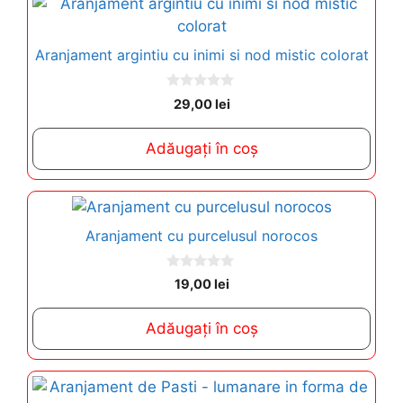
Aranjament argintiu cu inimi si nod mistic colorat
0
29,00
lei
o
u
t
Adăugați în coș
o
f
5
Aranjament cu purcelusul norocos
0
19,00
lei
o
u
t
Adăugați în coș
o
f
5