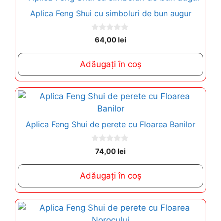
Aplica Feng Shui cu simboluri de bun augur
0
64,00
lei
o
u
t
Adăugați în coș
o
f
5
Aplica Feng Shui de perete cu Floarea Banilor
0
74,00
lei
o
u
t
Adăugați în coș
o
f
5