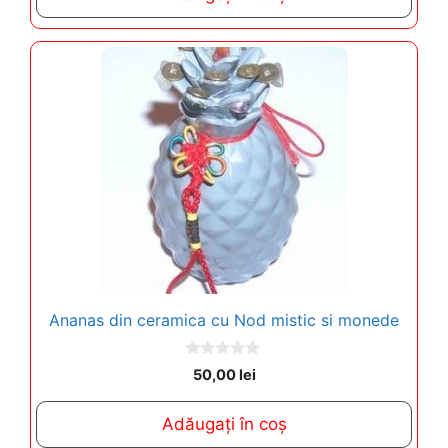
f
5
Ananas din ceramica cu Nod mistic si monede
0
50,00
lei
o
u
t
Adăugați în coș
o
f