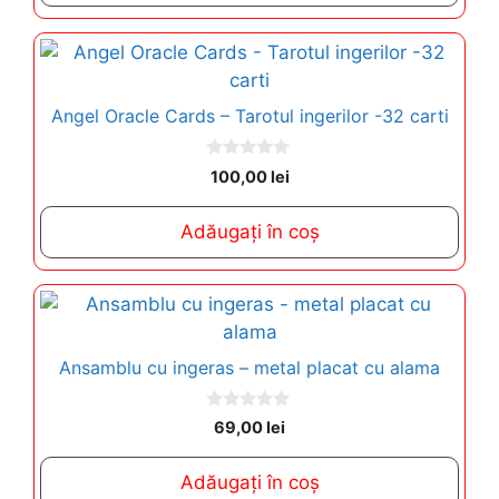
5
Angel Oracle Cards – Tarotul ingerilor -32 carti
0
100,00
lei
o
u
t
Adăugați în coș
o
f
5
Ansamblu cu ingeras – metal placat cu alama
0
69,00
lei
o
u
t
Adăugați în coș
o
f