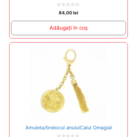
0
84,00
lei
o
u
t
Adăugați în coș
o
f
5
Amuleta/brelocul anuluiCalul Omagial