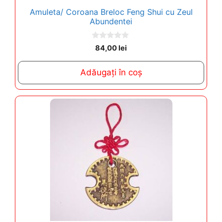
Amuleta/ Coroana Breloc Feng Shui cu Zeul
Abundentei
0
84,00
lei
o
u
t
Adăugați în coș
o
f
5