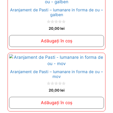
Aranjament de Pasti – lumanare in forma de ou –
galben
0
20,00
lei
o
u
t
Adăugați în coș
o
f
5
Aranjament de Pasti – lumanare in forma de ou –
mov
0
20,00
lei
o
u
t
Adăugați în coș
o
f
5