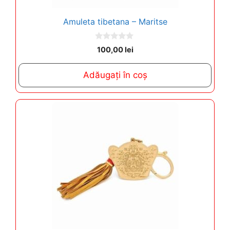
Amuleta tibetana – Maritse
0
100,00
lei
o
u
t
Adăugați în coș
o
f
5