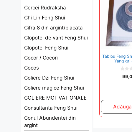
Cercei Rudraksha
Chi Lin Feng Shui
Cifra 8 din argint/placata
Clopotei de vant Feng Shui
Clopotei Feng Shui
Tablou Feng Shu
Cocor / Cocori
Yang gri 
Cocos
0
99,
Coliere Dzi Feng Shui
o
u
t
Coliere magice Feng Shui
o
f
COLIERE MOTIVATIONALE
5
Adăugaț
Consultanta Feng Shui
Conul Abundentei din
argint