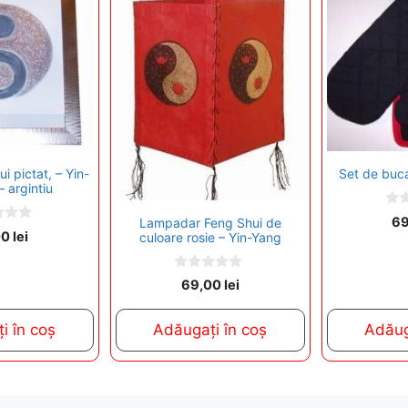
i pictat, – Yin-
Set de buca
– argintiu
0
6
Lampadar Feng Shui de
o
00
lei
culoare rosie – Yin-Yang
u
t
o
0
f
69,00
lei
o
5
u
t
i în coș
Adăugați în coș
Adăug
o
f
5