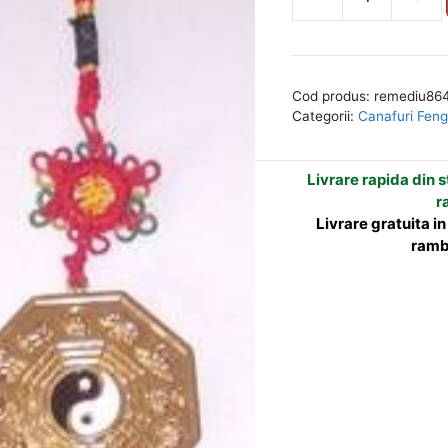
Cantitate
l
Canaf
t
cu
e
Bagua
r
Cod produs:
remediu86
si
n
Categorii:
Canafuri Feng
Yin-
a
Yang
t
Livrare rapida din st
-
i
r
elementele
v
Livrare gratuita i
Metal
e
ramb
si
:
Lemn