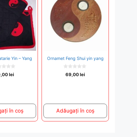
tarie Yin – Yang
Ornamet Feng Shui yin yang
0
9,00
lei
69,00
lei
o
u
t
o
f
5
ați în coș
Adăugați în coș