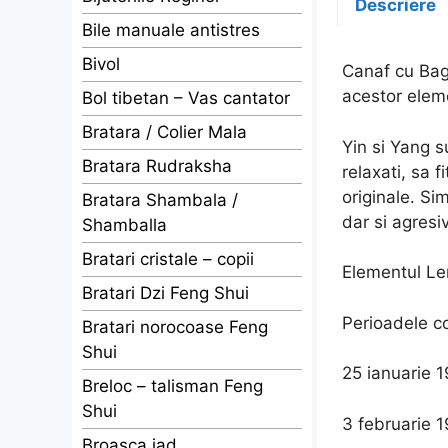
Descriere
Bile manuale antistres
Bivol
Canaf cu Bag
acestor eleme
Bol tibetan – Vas cantator
Bratara / Colier Mala
Yin si Yang s
Bratara Rudraksha
relaxati, sa f
originale. Sim
Bratara Shambala /
dar si agresi
Shamballa
Bratari cristale – copii
Elementul Lem
Bratari Dzi Feng Shui
Perioadele co
Bratari norocoase Feng
Shui
25 ianuarie 
Breloc – talisman Feng
Shui
3 februarie 1
Broasca jad