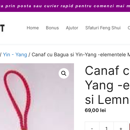
ta prin posta sau curier rapid pentru comenzi mai m
Home
Bonus
Ajutor
Sfaturi Feng Shui
C
/
Yin - Yang
/ Canaf cu Bagua si Yin-Yang -elementele 
Canaf c
Yang -e
si Lemn
69,00
lei
A
-
+