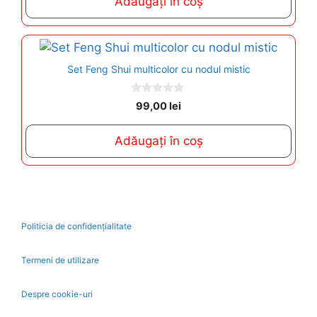
Adăugați în coș
o
f
5
Set Feng Shui multicolor cu nodul mistic
0
99,00
lei
o
u
t
Adăugați în coș
o
f
5
Politicia de confidențialitate
Termeni de utilizare
Despre cookie-uri