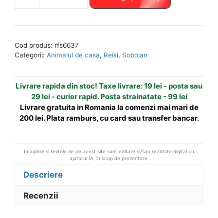
Cantitate
l
Remediu
t
Feng
e
Shui
r
Cod produs:
rfs6637
cu
n
Categorii:
Animalul de casa
,
Reiki
,
Sobolan
Rudraksha
a
si
t
Livrare rapida din stoc! Taxe livrare: 19 lei - posta sau
simbol
i
29 lei - curier rapid. Posta strainatate - 99 lei
Reiki
v
Livrare gratuita in Romania la comenzi mai mari de
e
200 lei. Plata ramburs, cu card sau transfer bancar.
:
Imaginile și textele de pe acest site sunt editate și/sau realizate digital cu
ajutorul IA, în scop de prezentare.
Descriere
Recenzii