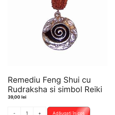
Remediu Feng Shui cu
Rudraksha si simbol Reiki
39,00
lei
A
-
+
Adăugați în coș