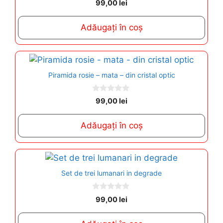
99,00
lei
o
u
t
Adăugați în coș
o
f
5
Piramida rosie – mata – din cristal optic
0
99,00
lei
o
u
t
Adăugați în coș
o
f
5
Set de trei lumanari in degrade
0
99,00
lei
o
u
t