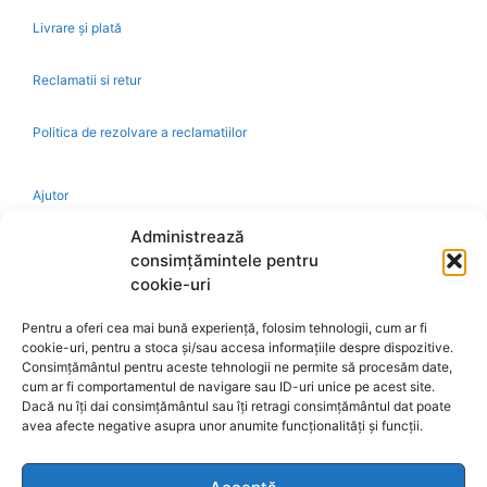
Livrare și plată
Reclamatii si retur
Politica de rezolvare a reclamatiilor
Ajutor
Administrează
Bio
consimțămintele pentru
cookie-uri
Identificare firma
Pentru a oferi cea mai bună experiență, folosim tehnologii, cum ar fi
cookie-uri, pentru a stoca și/sau accesa informațiile despre dispozitive.
Retragere din contract
Consimțământul pentru aceste tehnologii ne permite să procesăm date,
cum ar fi comportamentul de navigare sau ID-uri unice pe acest site.
Dacă nu îți dai consimțământul sau îți retragi consimțământul dat poate
A.N.P.C.
avea afecte negative asupra unor anumite funcționalități și funcții.